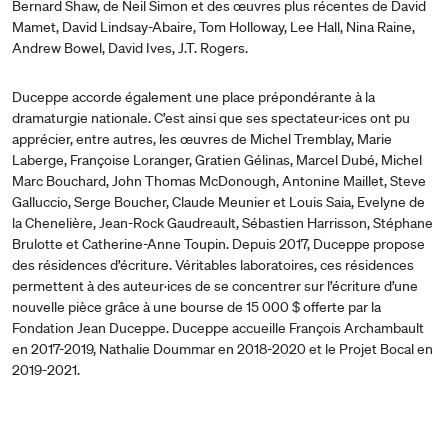
Bernard Shaw, de Neil Simon et des œuvres plus récentes de David
Mamet, David Lindsay-Abaire, Tom Holloway, Lee Hall, Nina Raine,
Andrew Bowel, David Ives, J.T. Rogers.
Duceppe accorde également une place prépondérante à la
dramaturgie nationale. C’est ainsi que ses spectateur·ices ont pu
apprécier, entre autres, les œuvres de Michel Tremblay, Marie
Laberge, Françoise Loranger, Gratien Gélinas, Marcel Dubé, Michel
Marc Bouchard, John Thomas McDonough, Antonine Maillet, Steve
Galluccio, Serge Boucher, Claude Meunier et Louis Saia, Evelyne de
la Chenelière, Jean-Rock Gaudreault, Sébastien Harrisson, Stéphane
Brulotte et Catherine-Anne Toupin. Depuis 2017, Duceppe propose
des résidences d’écriture. Véritables laboratoires, ces résidences
permettent à des auteur·ices de se concentrer sur l’écriture d’une
nouvelle pièce grâce à une bourse de 15 000 $ offerte par la
Fondation Jean Duceppe. Duceppe accueille François Archambault
en 2017-2019, Nathalie Doummar en 2018-2020 et le Projet Bocal en
2019-2021.