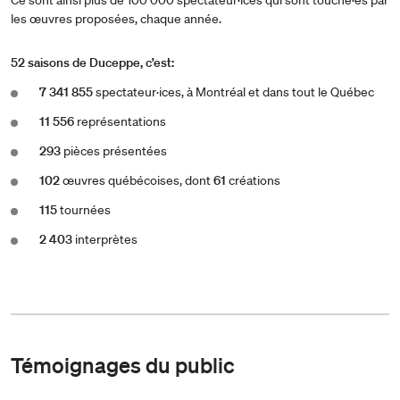
les œuvres proposées, chaque année.
52 saisons de Duceppe, c’est:
7 341 855
spectateur·ices, à Montréal et dans tout le Québec
11 556
représentations
293
pièces présentées
102
œuvres québécoises, dont
61
créations
115
tournées
2 403
interprètes
Témoignages du public