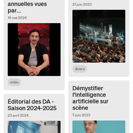
annuelles vues
21 juin 2023
par...
16 mai 2024
divers
vidéo
Démystifier
l’intelligence
artificielle sur
Éditorial des DA -
scène
Saison 2024-2025
7 juin 2023
23 avril 2024