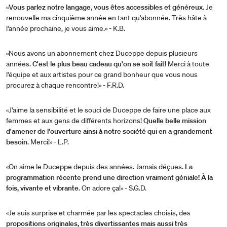
«
Vous parlez notre langage, vous êtes accessibles et généreux
. Je
renouvelle ma cinquième année en tant qu'abonnée. Très hâte à
l'année prochaine, je vous aime.» - K.B.
«Nous avons un abonnement chez Duceppe depuis plusieurs
années.
C'est le plus beau cadeau qu'on se soit fait!
Merci à toute
l'équipe et aux artistes pour ce grand bonheur que vous nous
procurez à chaque rencontre!» - F.R.D.
«J'aime la sensibilité et le souci de Duceppe de faire une place aux
femmes et aux gens de différents horizons!
Quelle belle mission
d'amener de l'ouverture ainsi à notre société qui en a grandement
besoin
. Merci!» - L.P.
«On aime le Duceppe depuis des années. Jamais déçues.
La
programmation récente prend une direction vraiment géniale! À la
fois, vivante et vibrante
. On adore ça!» - S.G.D.
«Je suis surprise et charmée par les spectacles choisis, des
propositions originales, très divertissantes mais aussi très