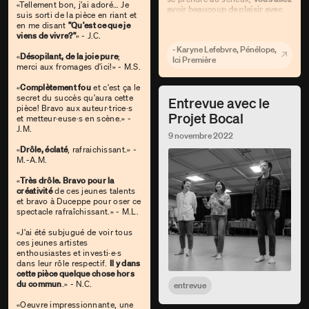
«Tellement bon, j'ai adoré… Je
avoir beaucoup de plaisir avec
suis sorti de la pièce en riant et
Showtime
.»
en me disant
"Qu'est ce que je
viens de vivre?"
» - J.C.
- Karyne Lefebvre, Pénélope,
«
Désopilant, de la joie pure
;
Ici Première
merci aux fromages d'ici!» - M.S.
«
Complètement fou
et c'est ça le
secret du succès qu'aura cette
Entrevue avec le
pièce! Bravo aux auteur·trice·s
Projet Bocal
et metteur·euse·s en scène.» -
J.M.
9 novembre 2022
«
Drôle, éclaté
, rafraichissant.» -
M.-A.M.
«
Très drôle. Bravo pour la
créativité
de ces jeunes talents
et bravo à Duceppe pour oser ce
spectacle rafraîchissant.» - M.L.
«J'ai été subjugué de voir tous
ces jeunes artistes
enthousiastes et investi·e·s
dans leur rôle respectif.
Il y dans
cette pièce quelque chose hors
du commun
.» - N.C.
entrevue
«Oeuvre impressionnante, une