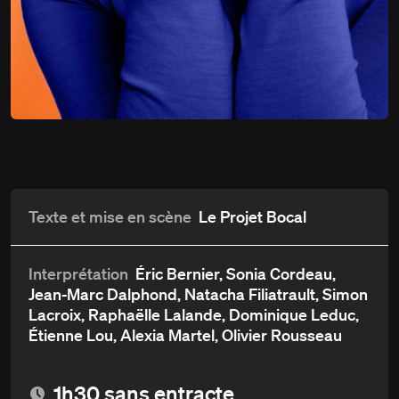
Showtime —
Du
16 novembre
au 17 décembre 2022
Une grosse pièce de théâtre
Détails
Aperçu et critiques
Distribution et crédits
Texte et mise en scène
Le Projet Bocal
Interprétation
Éric Bernier, Sonia Cordeau,
Jean-Marc Dalphond, Natacha Filiatrault, Simon
Lacroix, Raphaëlle Lalande, Dominique Leduc,
Étienne Lou, Alexia Martel, Olivier Rousseau
1h30 sans entracte