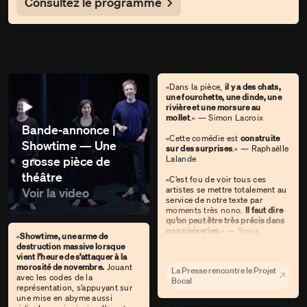
Consultez le programme
«Dans la pièce,
il y a des chats,
une fourchette, une dinde, une
rivière et une morsure au
mollet
.» — Simon Lacroix
Bande-annonce |
«Cette comédie est
construite
Showtime — Une
sur des surprises
.» — Raphaëlle
Lalande
grosse pièce de
théâtre
«C’est fou de voir tous ces
artistes se mettre totalement au
Voir la video
service de notre texte par
moments très nono.
Il faut dire
qu’on peut être très précis dans
nos niaiseries
.» — Sonia
«
Showtime, une arme de
Cordeau
destruction massive lorsque
vient l’heure de s’attaquer à la
morosité de novembre.
Jouant
La Presse rencontre le Projet
avec les codes de la
Bocal
représentation, s’appuyant sur
une mise en abyme aussi