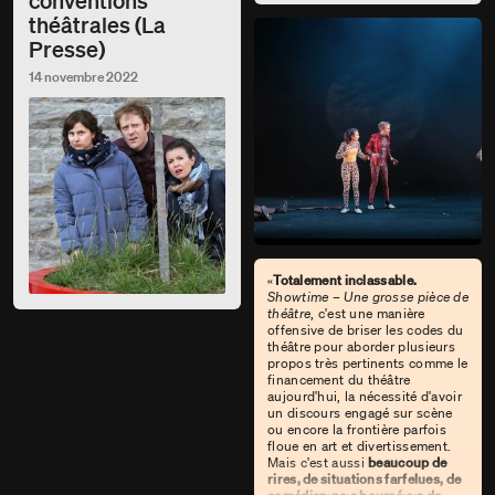
conventions
théâtrales (La
Presse)
14 novembre 2022
«
Totalement inclassable.
Showtime – Une grosse pièce de
théâtre
, c'est une manière
offensive de briser les codes du
théâtre pour aborder plusieurs
propos très pertinents comme le
financement du théâtre
aujourd'hui, la nécessité d'avoir
un discours engagé sur scène
ou encore la frontière parfois
floue en art et divertissement.
Mais c'est aussi
beaucoup de
rires, de situations farfelues, de