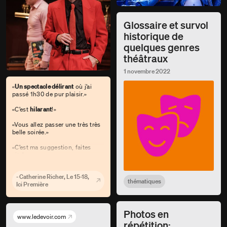
Glossaire et survol
historique de
quelques genres
théâtraux
1 novembre 2022
«
Un spectacle délirant
où j’ai
passé 1h30 de pur plaisir.»
«C’est
hilarant
!»
«Vous allez passer une très très
belle soirée.»
«C’est ma suggestion, faites
vite!»
- Catherine Richer, Le 15-18,
thématiques
Ici Première
Photos en
www.ledevoir.com
répétition: