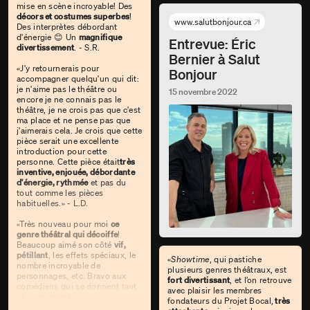
mise en scène incroyable! Des
décors et costumes superbes
!
www.salutbonjour.ca
Des interprètes débordant
d'énergie 😊 Un
magnifique
Entrevue: Éric
divertissement
. - S.R.
Bernier à Salut
«J'y retournerais pour
Bonjour
accompagner quelqu'un qui dit:
je n'aime pas le théâtre ou
15 novembre 2022
encore je ne connais pas le
théâtre, je ne crois pas que c'est
ma place et ne pense pas que
j'aimerais cela. Je crois que cette
pièce serait une excellente
introduction pour cette
personne. Cette pièce était
très
inventive, enjouée, débordante
d'énergie, rythmée
et pas du
tout comme les pièces
habituelles.» - L.D.
«Très nouveau pour moi
ce
genre théâtral qui décoiffe
!
Beaucoup aimé son côté
vif,
pétillant
, les effets spéciaux, le
«
Showtime
, qui pastiche
nombre incroyable de
plusieurs genres théâtraux, est
personnages, etc. Bravo aux
fort divertissant
, et l’on retrouve
comédiens qui se donnent tant
avec plaisir les membres
physiquement
fondateurs du Projet Bocal,
très
qu'intellectuellement sans