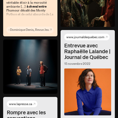
véritable élixir à la morosité
ambiante [...]
à cheval entre
l’humour décalé des Monty
Python et de celui absurde de
La
Petite Vie
.»
- Dominique Denis, Revue Jeu
www.journaldequebec.com
Entrevue avec
Raphaëlle Lalande |
Journal de Québec
15 novembre 2022
www.lapresse.ca
Rompre avec les