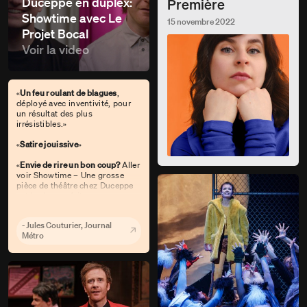
Duceppe en duplex:
Première
Showtime avec Le
15 novembre 2022
Projet Bocal
Voir la video
«
Un feu roulant de blagues
,
déployé avec inventivité, pour
un résultat des plus
irrésistibles.»
«
Satire jouissive
»
«
Envie de rire un bon coup?
Aller
voir Showtime – Une grosse
pièce de théâtre chez Duceppe
est le plan parfait.»
- Jules Couturier, Journal
Métro