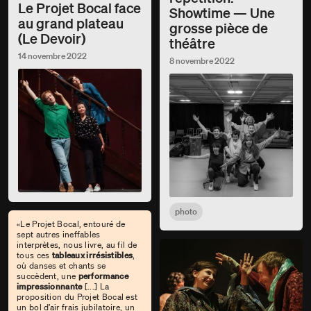
Le Projet Bocal face
Showtime — Une
au grand plateau
grosse pièce de
(Le Devoir)
théâtre
14 novembre 2022
8 novembre 2022
photo
«Le Projet Bocal, entouré de
sept autres ineffables
interprètes, nous livre, au fil de
tous ces
tableaux irrésistibles
,
où danses et chants se
succèdent, une
performance
impressionnante
[...] La
proposition du Projet Bocal est
un bol d’air frais jubilatoire, un