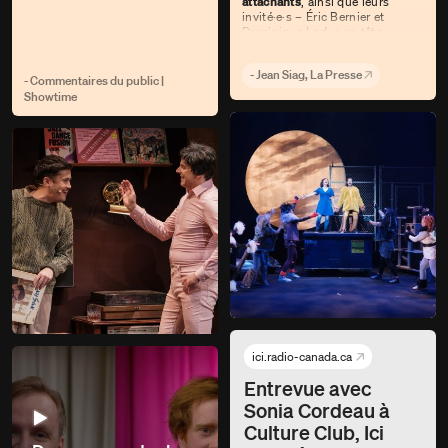
attachants
, ainsi que leurs
compter.
J'en suis encore
invité·e·s – Éric Bernier et
éblouie
. Merci Duceppe de
Dominique Leduc en tête.»
prendre ce beau risque.» - M.G.
- Jean Siag, La Presse
- Commentaires du public |
Showtime
ici.radio-canada.ca
Entrevue avec
Sonia Cordeau à
Culture Club, Ici