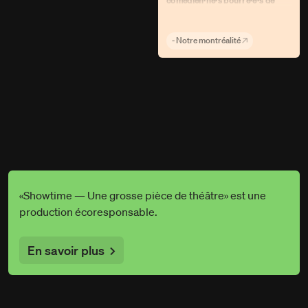
comédien·ne·s bourré·e·s de
talent.
»
- Notre montréalité
«Showtime — Une grosse pièce de théâtre» est une
production écoresponsable.
En savoir plus