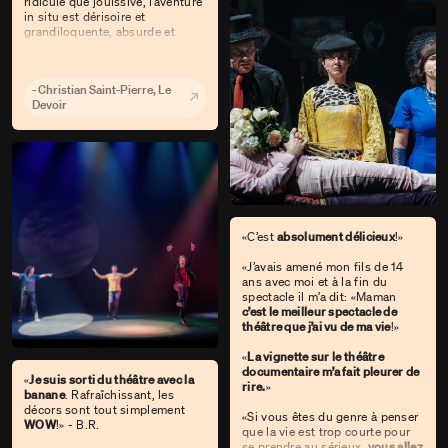
ridicule que jouissive, l’aventure
in situ est dérisoire et
grandiloquente, absurde et
cathartique.»
- Christian Saint-Pierre, Le
Devoir
«C’est
absolument délicieux
!»
«J’avais amené mon fils de 14
ans avec moi et à la fin du
spectacle il m’a dit: «Maman
c’est le meilleur spectacle de
théâtre que j’ai vu de ma vie
!»
«
La vignette sur le théâtre
documentaire m’a fait pleurer de
«
Je suis sorti du théâtre avec la
rire.
»
banane
. Rafraîchissant, les
décors sont tout simplement
«Si vous êtes du genre à penser
WOW
!» - B.R.
que la vie est trop courte pour
se prendre au sérieux,
vous allez