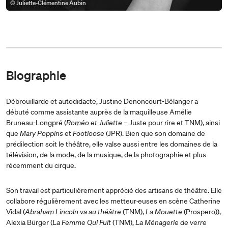
© Juliette-Clémentine Aubin
Biographie
Débrouillarde et autodidacte, Justine Denoncourt-Bélanger a
débuté comme assistante auprès de la maquilleuse Amélie
Bruneau-Longpré (
Roméo et Juliette
– Juste pour rire et TNM), ainsi
que
Mary Poppins
et
Footloose
(JPR). Bien que son domaine de
prédilection soit le théâtre, elle valse aussi entre les domaines de la
télévision, de la mode, de la musique, de la photographie et plus
récemment du cirque.
Son travail est particulièrement apprécié des artisans de théâtre. Elle
collabore régulièrement avec les metteur·euses en scène Catherine
Vidal (
Abraham Lincoln va au théâtre
(TNM),
La Mouette
(Prospero)),
Alexia Bürger (
La Femme Qui Fuit
(TNM),
La Ménagerie de verre