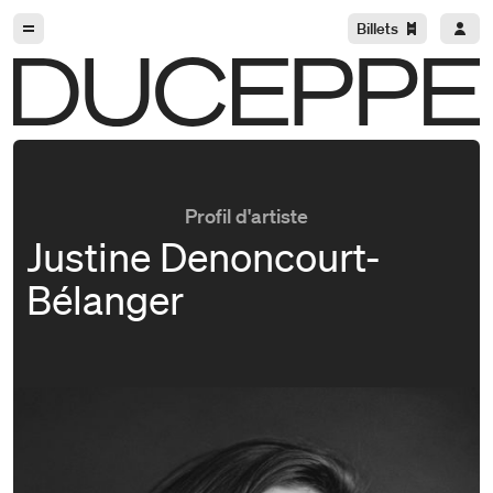
Aller à la navigation
Aller au contenu
Billets
Duceppe
Profil d'artiste
Justine Denoncourt-
Bélanger