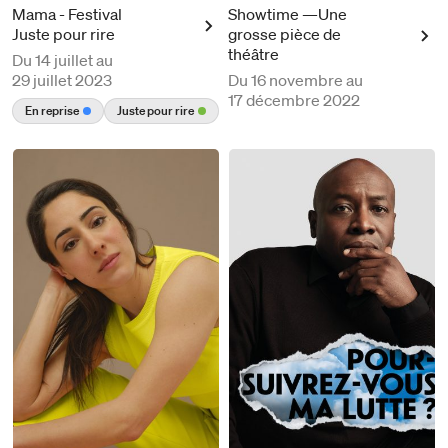
Mama - Festival
Showtime —Une
Juste pour rire
grosse pièce de
théâtre
Du
14 juillet au
29 juillet 2023
Du
16 novembre au
17 décembre 2022
En reprise
Juste pour rire