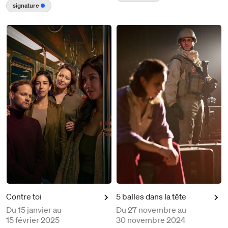
signature
Contre toi
5 balles dans la tête
Du
15 janvier au
Du
27 novembre au
15 février 2025
30 novembre 2024