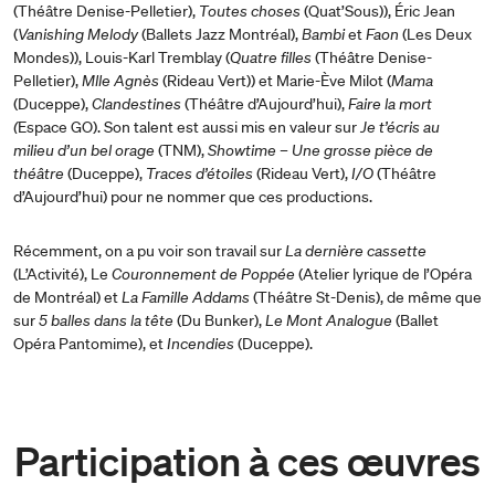
(Théâtre Denise-Pelletier),
Toutes choses
(Quat’Sous)), Éric Jean
(
Vanishing Melody
(Ballets Jazz Montréal),
Bambi
et
Faon
(Les Deux
Mondes)), Louis-Karl Tremblay (
Quatre filles
(Théâtre Denise-
Pelletier),
Mlle Agnès
(Rideau Vert)) et Marie-Ève Milot (
Mama
(Duceppe),
Clandestines
(Théâtre d’Aujourd’hui),
Faire la mort
(
Espace GO). Son talent est aussi mis en valeur sur
Je t’écris au
milieu d’un bel orage
(TNM),
Showtime – Une grosse pièce de
théâtre
(Duceppe),
Traces d’étoiles
(Rideau Vert),
I/O
(Théâtre
d’Aujourd’hui) pour ne nommer que ces productions.
Récemment, on a pu voir son travail sur
La dernière cassette
(L’Activité), Le
Couronnement de Poppée
(Atelier lyrique de l’Opéra
de Montréal) et
La Famille Addams
(Théâtre St-Denis), de même que
sur
5 balles dans la tête
(Du Bunker),
Le Mont Analogue
(Ballet
Opéra Pantomime), et
Incendies
(Duceppe).
Participation à ces œuvres