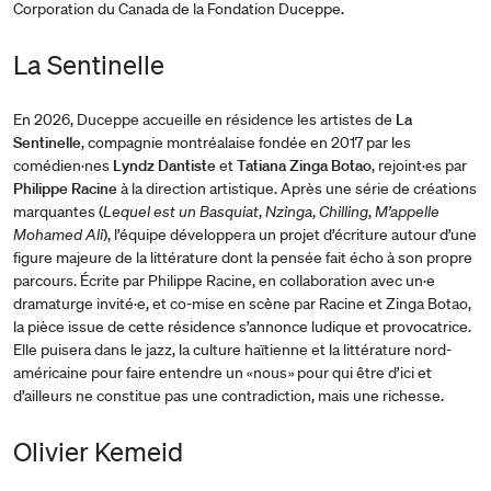
Corporation du Canada de la Fondation Duceppe.
La Sentinelle
En 2026, Duceppe accueille en résidence les artistes de
La
Sentinelle
, compagnie montréalaise fondée en 2017 par les
comédien·nes
Lyndz Dantiste
et
Tatiana Zinga Botao
, rejoint·es par
Philippe Racine
à la direction artistique. Après une série de créations
marquantes (
Lequel est un Basquiat
,
Nzinga
,
Chilling
,
M’appelle
Mohamed Ali
), l’équipe développera un projet d’écriture autour d’une
figure majeure de la littérature dont la pensée fait écho à son propre
parcours. Écrite par Philippe Racine, en collaboration avec un·e
dramaturge invité·e, et co-mise en scène par Racine et Zinga Botao,
la pièce issue de cette résidence s’annonce ludique et provocatrice.
Elle puisera dans le jazz, la culture haïtienne et la littérature nord-
américaine pour faire entendre un « nous » pour qui être d’ici et
d’ailleurs ne constitue pas une contradiction, mais une richesse.
Olivier Kemeid