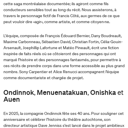
cette saga montréalaise documentée; ils agiront comme fils
conducteurs sensibles tout au long du récit. Nous assisterons, à
travers le personnage fictif de Francis Côté, aux germes de ce que
peut vouloir dire «agir», comme artiste, et comme citoyen·ne.
L’équipe, composée de François Édouard Bernier, Dany Boudreault,
Maxime Carbonneau, Sébastien David, Christian Fortin, Célia-Gouin-
Arsenault, Joephillip Lafortune et Matéo Pineault, écrit une fiction
inspirée de faits réels où se côtoieront des personnages qui ont
marqué l’histoire et des personnages fantasmés, pour permettre à
ces récits de prendre corps dans une forme accessible au plus grand
nombre. Sony Carpentier et Alice Renucci accompagnent l’équipe
comme documentariste et chargée de projet.
Ondinnok
Menuenatakuan
Onishka
,
,
et
Auen
En 2025, la compagnie Ondinnok fête ses 40 ans. Pour souligner cet
anniversaire et célébrer l’histoire du théâtre autochtone, son
directeur artistique Dave Jenniss s’est lancé dans le projet ambitieux