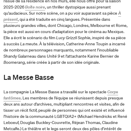
l'issue de sa résidence en nos murs, elle nous offre pour la saison
2025-2026
Boîte noire
, un thriller dystopique aussi prenant
qu'audacieux. Sur notre scène, on a pu voir auparavant sa pièce
À
présent
, qui a été traduite en cinq langues. Présentée dans
plusieurs grandes villes, dont Chicago, Londres, Melbourne et Rome,
la pièce est aussi en cours d’adaptation pour le cinéma au Mexique.
Elle a écrit le scénario du film
Lucy Grizzli Sophie
, inspiré de sa pièce
à succès
La meute
. À la télévision, Catherine-Anne Toupin a incarné
de nombreux personnages marquants, notamment l’inoubliable
Shandy Galarneau dans
Unité 9
et l’attachante Karine Bernier de
Boomerang
, série créée à partir de son idée originale.
La Messe Basse
La compagnie La Messe Basse a travaillé sur le spectacle
Corps
fantômes
. Les membres de l’équipe se réunissent depuis presque
deux ans autour d’archives, multipliant rencontres et visites, afin de
tisser un récit fictif, peuplé de personnes qui ont existé et influencé
l’histoire de la communauté LGBTQIA2+ (Michael Hendricks et René
Leboeuf, Douglas Buckley-Couvrette, Réjean Thomas, Claudine
Metcalfe.) Le théâtre et le legs seront deux des pôles d’intérêt de