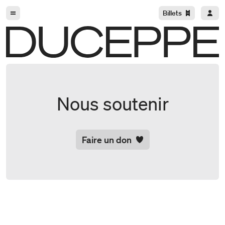
Aller à la navigation
Aller au contenu
Billets
Duceppe
Nous soutenir
Faire un don