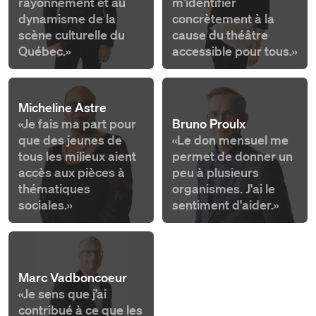
rayonnement et au
m’identifier
dynamisme de la
concrètement à la
scène culturelle du
cause du théâtre
Québec.»
accessible pour tous.»
Micheline Astre
«Je fais ma part pour
Bruno Proulx
que des jeunes de
«Le don mensuel me
tous les milieux aient
permet de donner un
accès aux pièces à
peu à plusieurs
thématiques
organismes. J'ai le
sociales.»
sentiment d'aider.»
Marc Vadboncoeur
«Je sens que j’ai
contribué à ce que les