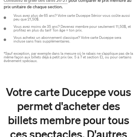
Consultez la grille des tarifs 26-27
pour comparer le prix membre au
prix unitaire de chaque section.
Vous avez plus de 65 ans? Votre carte Duceppe Sénior vous coûte aussi
peu que 21,50$.
Vous avez moins de 35 ans? Devenez membre pour seulement 11,50$, et
profitez en plus du tarif Ton âge = ton prix.
Vous achetez un abonnement classique? Votre carte Duceppe sera
incluse sans frais supplémentaires.
*Sauf exception, par exemple dans la mesure où le rabais ne s’applique pas de la
même façon aux billets déjà à petit prix (ex. 5 à 7 et section E), ou pour certains
événement spéciaux.
Votre carte Duceppe vous
permet d'acheter des
billets membre pour tous
ces spectacles. D'autres