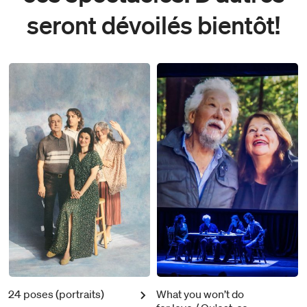
seront dévoilés bientôt!
24 poses (portraits)
What you won’t do