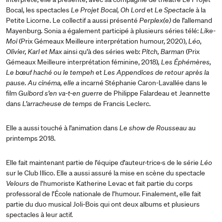
Bocal, les spectacles
Le Projet Bocal, Oh Lord
et
Le Spectacle
à la
Petite Licorne. Le collectif a aussi présenté
Perplex(e)
de l’allemand
Mayenburg
.
Sonia a également participé à plusieurs séries télé:
Like-
Moi
(Prix Gémeaux Meilleure interprétation humour, 2020),
Léo,
Olivier, Karl et Max
ainsi qu’à des séries web:
Pitch, Barman
(Prix
Gémeaux Meilleure interprétation féminine, 2018)
, Les Éphémères,
Le bœuf haché ou le tempeh
et
Les Appendices de retour après la
pause. Au cinéma, elle a
incarné Stéphanie Caron-Lavallée dans le
film
Guibord s’en va-t-en guerre
de Philippe Falardeau et Jeannette
dans
L’arracheuse de temps
de Francis Leclerc.
Elle a aussi touché à l’animation dans
Le show de Rousseau
au
printemps 2018.
Elle fait maintenant partie de l’équipe d’auteur·trice·s de le série
Léo
sur le Club Illico. Elle a aussi assuré la mise en scène du spectacle
Velours
de l’humoriste Katherine Levac et fait partie du corps
professoral de l’École nationale de l’humour. Finalement, elle fait
partie du duo musical Joli-Bois qui ont deux albums et plusieurs
spectacles à leur actif.