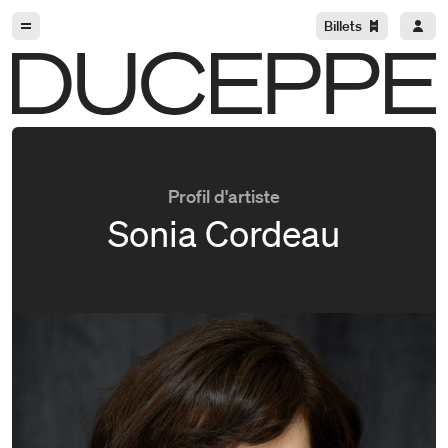
Aller à la navigation
Aller au contenu
Billets
Duceppe
Profil d'artiste
Sonia Cordeau