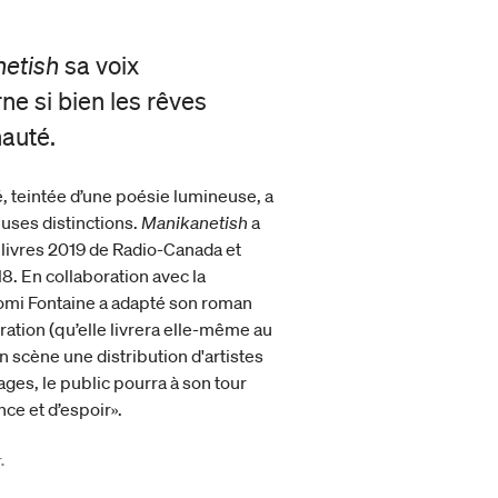
etish
sa voix
rne si bien les rêves
auté.
é, teintée d’une poésie lumineuse, a
euses distinctions.
Manikanetish
a
 livres 2019 de Radio-Canada et
18. En collaboration avec la
mi Fontaine a adapté son roman
ration (qu’elle livrera elle-même au
en scène une distribution d'artistes
ges, le public pourra à son tour
nce et d’espoir».
.