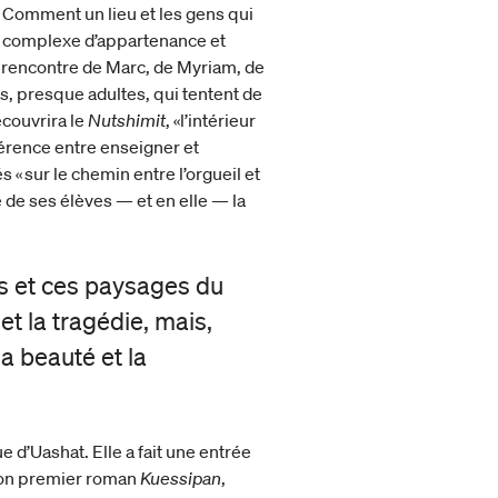
 Comment un lieu et les gens qui
si complexe d’appartenance et
la rencontre de Marc, de Myriam, de
s, presque adultes, qui tentent de
écouvrira le
Nutshimit
, «l’intérieur
férence entre enseigner et
 « sur le chemin entre l’orgueil et
 de ses élèves — et en elle — la
s et ces paysages du
et la tragédie, mais,
la beauté et la
 d’Uashat. Elle a fait une entrée
 son premier roman
Kuessipan
,