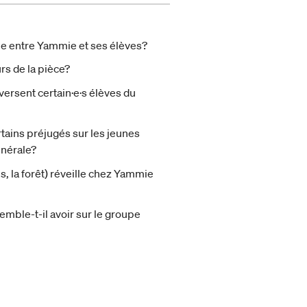
lie entre Yammie et ses élèves?
rs de la pièce?
versent certain·e·s élèves du
rtains préjugés sur les jeunes
énérale?
s, la forêt) réveille chez Yammie
semble-t-il avoir sur le groupe