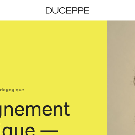
Duceppe
dagogique
gnement
ique —