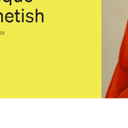
etish
023