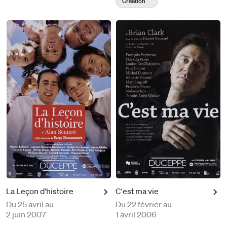
Création
La Leçon d'histoire
C'est ma vie
Du
25 avril au
Du
22 février au
2 juin 2007
1 avril 2006