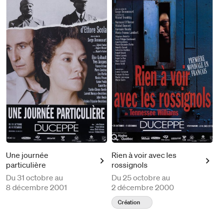
Une journée
Rien à voir avec les
particulière
rossignols
Du
31 octobre au
Du
25 octobre au
8 décembre 2001
2 décembre 2000
Création