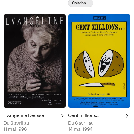
Création
Évangéline Deusse
Cent millions...
Du
3 avril au
Du
6 avril au
11 mai 1996
14 mai 1994