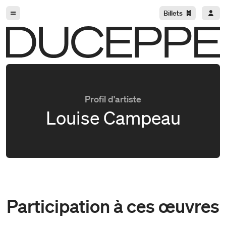
Aller à la navigation
Aller au contenu
Billets
Duceppe
Profil d'artiste
Louise Campeau
Participation à ces œuvres