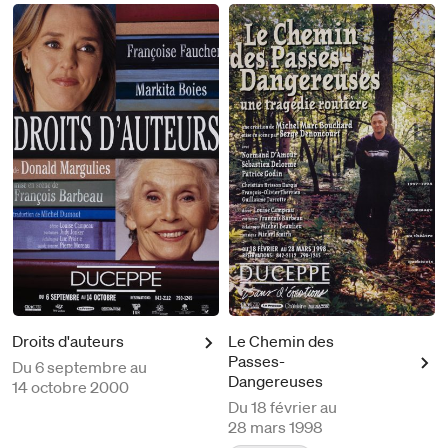
Droits d'auteurs
Le Chemin des
Passes-
Du
6 septembre au
Dangereuses
14 octobre 2000
Du
18 février au
28 mars 1998