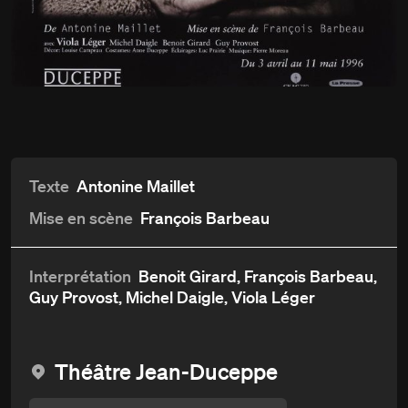
Du
3 avril
Évangéline Deusse
au 11 mai 1996
Détails
Aperçu et critiques
Distribution et crédits
Texte
Antonine Maillet
Mise en scène
François Barbeau
Interprétation
Benoit Girard, François Barbeau,
Guy Provost, Michel Daigle, Viola Léger
Théâtre Jean-Duceppe