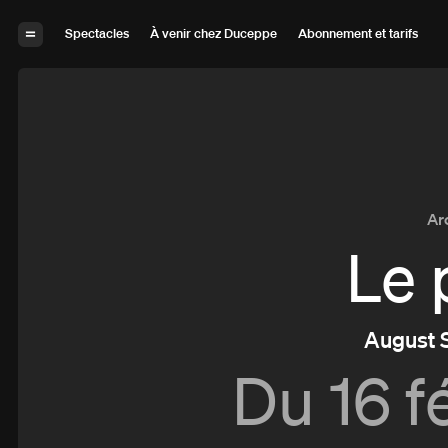
Aller à la navigation
Aller au contenu
Spectacles
À venir chez Duceppe
Abonnement et tarifs
Ar
Le 
August 
Du
16 f