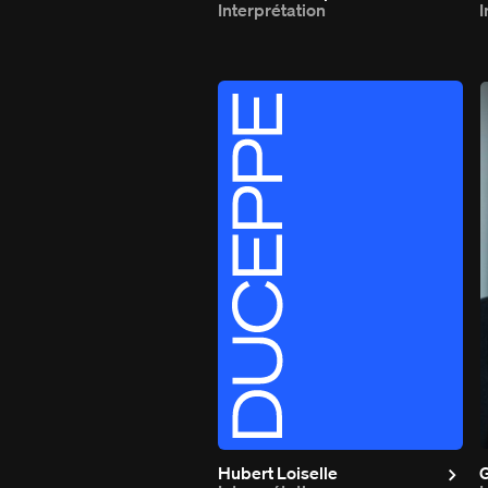
Interprétation
I
Hubert Loiselle
G