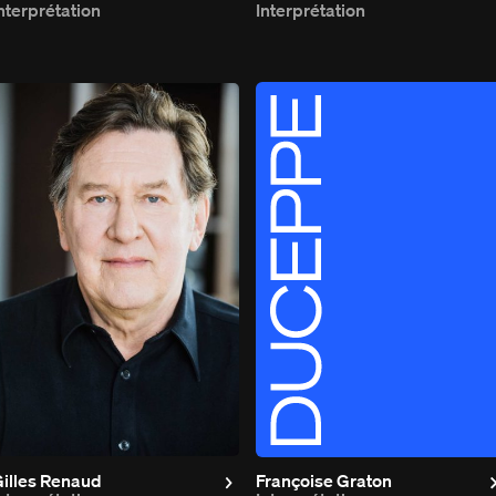
nterprétation
Interprétation
illes Renaud
Françoise Graton