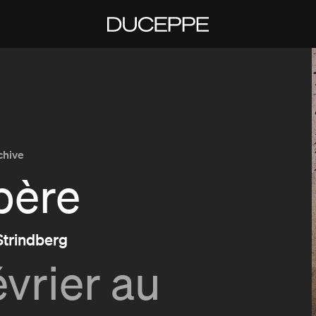
Duceppe
chive
père
Strindberg
évrier au