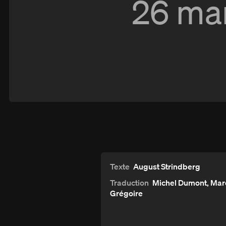
26 ma
Le père
Texte
August Strindberg
Traduction
Michel Dumont, Mar
Grégoire