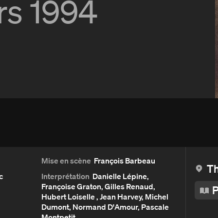
rs 1994
Détails
Aperçu et critiques
Distribution et crédits
Mise en scène
François Barbeau
Th
c
Interprétation
Danielle Lépine,
Françoise Graton, Gilles Renaud,
P
Hubert Loiselle , Jean Harvey, Michel
Dumont, Normand D'Amour, Pascale
Montpetit