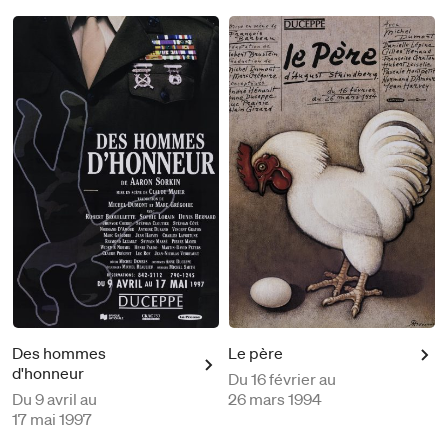
Des hommes
Le père
d'honneur
Du
16 février au
Du
9 avril au
26 mars 1994
17 mai 1997