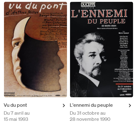
Vu du pont
L'ennemi du peuple
Du
7 avril au
Du
31 octobre au
15 mai 1993
28 novembre 1990