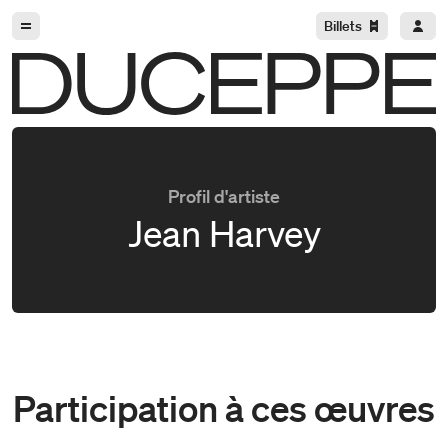
Aller à la navigation
Aller au contenu
Billets
Duceppe
Profil d'artiste
Jean Harvey
Participation à ces œuvres