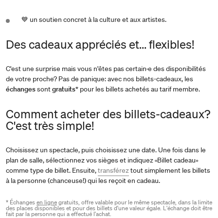
💙 un soutien concret à la culture et aux artistes.
Des cadeaux appréciés et... flexibles!
C'est une surprise mais vous n'êtes pas certain·e des disponibilités
de votre proche? Pas de panique: avec nos billets-cadeaux, les
échanges
sont
gratuits
* pour les billets achetés au tarif membre.
Comment acheter des billets-cadeaux?
C'est très simple!
Choisissez un spectacle, puis choisissez une date. Une fois dans le
plan de salle, sélectionnez vos sièges et indiquez «Billet cadeau»
comme type de billet. Ensuite,
transférez
tout simplement les billets
à la personne (chanceuse!) qui les reçoit en cadeau.
* Échanges
en ligne
gratuits, offre valable pour le même spectacle, dans la limite
des places disponibles et pour des billets d'une valeur égale. L'échange doit être
fait par la personne qui a effectué l'achat.