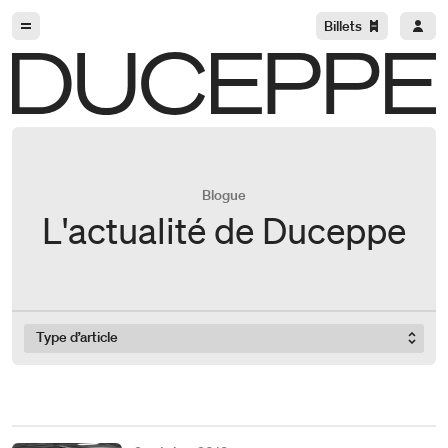
Aller à la navigation
Aller au contenu
Billets
Duceppe
Blogue
L'actualité de Duceppe