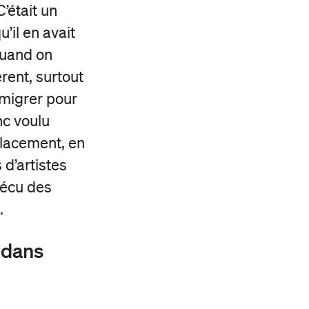
’était un
’il en avait
quand on
érent, surtout
 migrer pour
c voulu
placement, en
 d’artistes
vécu des
.
 dans