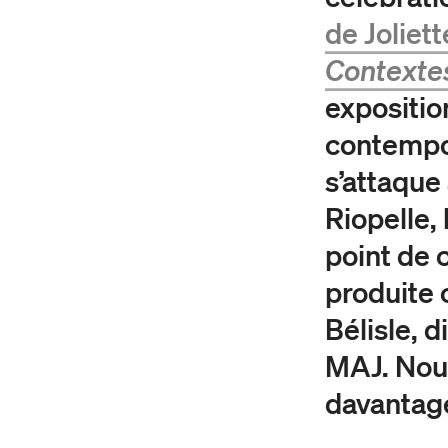
de Joliet
Contextes
expositio
contempor
s’attaque 
Riopelle,
point de 
produite 
Bélisle, 
MAJ. Nous
davantag