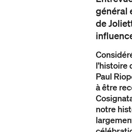
général 
de Joliet
influence
Considéré
l’histoir
Paul Riop
à être re
Cosignata
notre his
largement 
célébrati