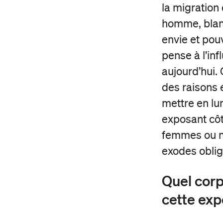
la migration 
homme, blanc,
envie et pou
pense à l’inf
aujourd’hui. 
des raisons
mettre en lu
exposant côt
femmes ou no
exodes obligé
Quel corp
cette exp