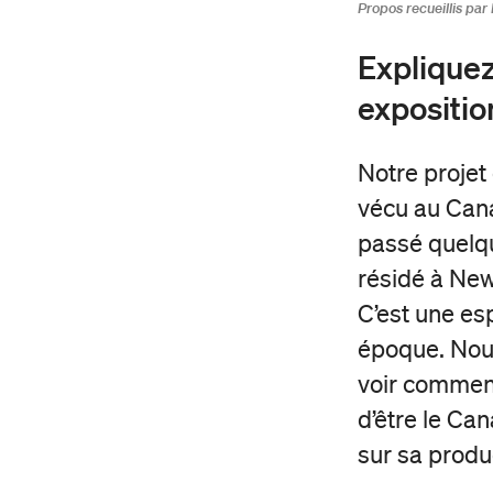
Propos recueillis par 
Expliquez
expositio
À propos de Duceppe
Nos engagements
Notre projet
vécu au Cana
Nos récompenses
passé quelqu
Carte Impact
Nos actions
résidé à New 
Soirée-bénéfice annuelle
C’est une es
L'écoresponsabilité chez
Campagne annuelle
Duceppe
époque. Nous
voir comment
Campagne majeure
L'EDIA chez Duceppe
d’être le Ca
Demande de billets
Résidences d’écriture
sur sa produ
Devenir partenaire
Auditions annuelles