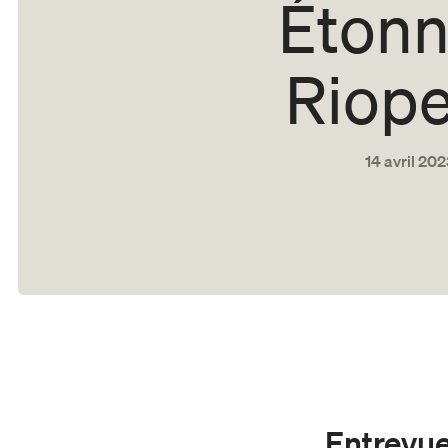
Étonn
Riope
14 avril 20
Entrevue