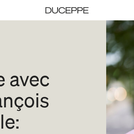
Duceppe
e avec
ançois
le: