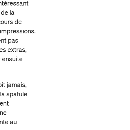
ntéressant
 de la
 cours de
 impressions.
ent pas
es extras,
r ensuite
it jamais,
 la spatule
ment
une
nte au