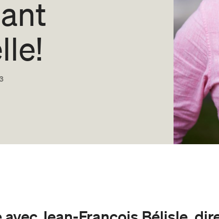
ant
lle!
23
 avec Jean-François Bélisle, dir