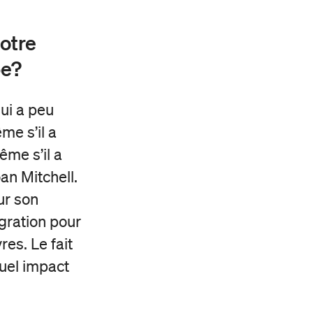
otre
e?
qui a peu
me s’il a
me s’il a
an Mitchell.
ur son
gration pour
es. Le fait
quel impact