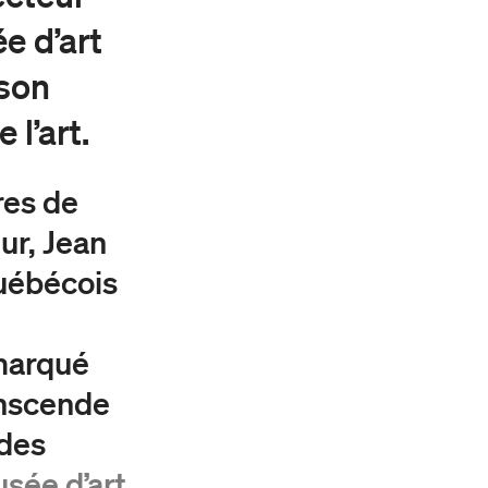
e d’art
 son
 l’art.
res de
ur, Jean
québécois
 marqué
anscende
 des
sée d’art