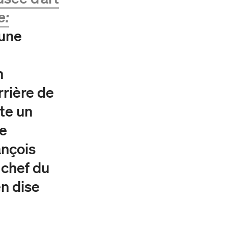
e:
 une
n
rrière de
nte un
ce
ançois
 chef du
en dise