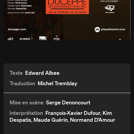
Qui a peur de Virginia
Du
18 février
Woolf?
au 28 mars 2015
Détails
Aperçu et critiques
Distribution et crédits
Texte
Edward Albee
Traduction
Michel Tremblay
Mise en scène
Serge Denoncourt
Interprétation
François-Xavier Dufour, Kim
Despatis, Maude Guérin, Normand D’Amour