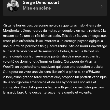
Serge Denoncourt
Mise en scène
«Si tu ne hurles pas, personne ne croira que tu as mal.» -Henry de
Montherlant Deux heures du matin, un couple bien nanti revient à la
maison après une soirée bien arrosée. Tels deux fauves en cage, aux
crocs plus qu’acérés, ils se livreront à un carnage psychologique, à
une guerre de pouvoir à finir, jusqu’à l’aube. Afin de nourrir davantage
leur soif de violence et de sensations fortes, ils accueilleront un
jeune couple qui leur servira de pantin afin de mieux assouvir leur
volonté de dominer et d’humilier l’autre. Qui a peur de Virginia
Woolf?, un psychodrame captivant qui pose une question cruciale:
Qui a peur de vivre une vie sans illusion? La pièce culte d’Edward
Albee, d’une grande force dramatique, propose un portrait vitrio­lique
de la bourgeoisie américaine et de ses hypo­crisies sociales et
conjugales. Des dialogues de haute voltige où on ne distingue plus
le vrai du faux. Une descente aux enfers cruelle et violente.