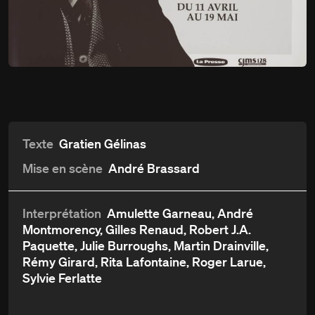
Du
11 avril
Bousille et les justes
au 19 mai 1990
Détails
Aperçu et critiques
Distribution et crédits
Texte
Gratien Gélinas
Mise en scène
André Brassard
Interprétation
Amulette Garneau, André
Montmorency, Gilles Renaud, Robert J.A.
Paquette, Julie Burroughs, Martin Drainville,
Rémy Girard, Rita Lafontaine, Roger Larue,
Sylvie Ferlatte