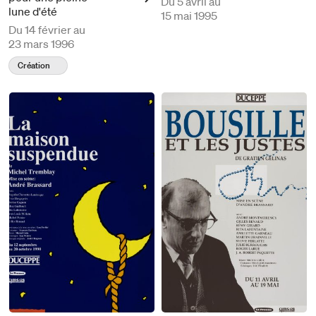
Du
5 avril au
lune d'été
15 mai 1995
Du
14 février au
23 mars 1996
Création