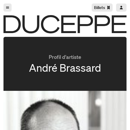
Aller à la navigation
Aller au contenu
Billets
Duceppe
Profil d'artiste
André Brassard