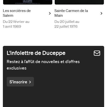
Les sorcières de
Sainte Carmen de la
Salem
Main
Du
22 février au
Du
20 juillet au
1 avril 1989
22 juillet 1976
L’infolettre de Duceppe
Restez à l’affût de nouvelles et d’offres
exclusives
S'inscrire