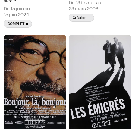
siècle
Du
19 février au
Du
15 juin au
29 mars 2003
15 juin 2024
Création
COMPLET