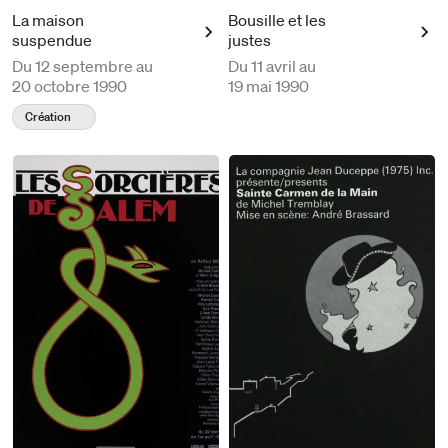
La maison
Bousille et les
suspendue
justes
Du
12 septembre au
Du
11 avril au
20 octobre 1990
19 mai 1990
Création