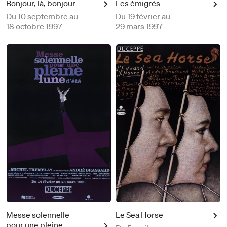
Bonjour, là, bonjour
Les émigrés
Du
10 septembre au
Du
19 février au
18 octobre 1997
29 mars 1997
Messe solennelle
Le Sea Horse
pour une pleine