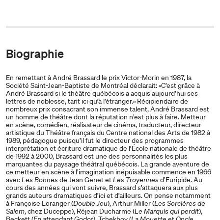
Biographie
En remettant à André Brassard le prix Victor-Morin en 1987, la
Société Saint-Jean-Baptiste de Montréal déclarait: «C’est grâce à
André Brassard si le théâtre québécois a acquis aujourd’hui ses
lettres de noblesse, tant ici qu’à l’étranger.» Récipiendaire de
nombreux prix consacrant son immense talent, André Brassard est
un homme de théâtre dont la réputation n’est plus à faire. Metteur
en scène, comédien, réalisateur de cinéma, traducteur, directeur
artistique du Théâtre français du Centre national des Arts de 1982 à
1989, pédagogue puisqu’il fut le directeur des programmes
interprétation et écriture dramatique de l’École nationale de théâtre
de 1992 à 2000, Brassard est une des personnalités les plus
marquantes du paysage théâtral québécois. La grande aventure de
ce metteur en scène à l’imagination inépuisable commence en 1966
avec
Les Bonnes
de Jean Genet et
Les Troyennes
d’Euripide. Au
cours des années qui vont suivre, Brassard s’attaquera aux plus
grands auteurs dramatiques d’ici et d’ailleurs. On pense notamment
à Françoise Loranger (
Double Jeu
), Arthur Miller (
Les Sorcières de
Salem
, chez Duceppe), Réjean Ducharme (
Le Marquis qui perdit
),
Beckett (
En attendant Godot
), Tchekhov (
La Mouette
et
Oncle