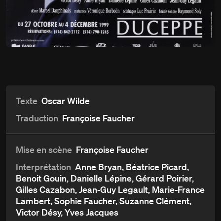
Du
27 octobre
Un mari idéal
au 4 décembre 1999
Détails
Aperçu et critiques
Distribution et crédits
Texte
Oscar Wilde
Traduction
Françoise Faucher
Mise en scène
Françoise Faucher
Interprétation
Anne Bryan, Béatrice Picard,
Benoit Gouin, Danielle Lépine, Gérard Poirier,
Gilles Cazabon, Jean-Guy Legault, Marie-France
Lambert, Sophie Faucher, Suzanne Clément,
Victor Désy, Yves Jacques