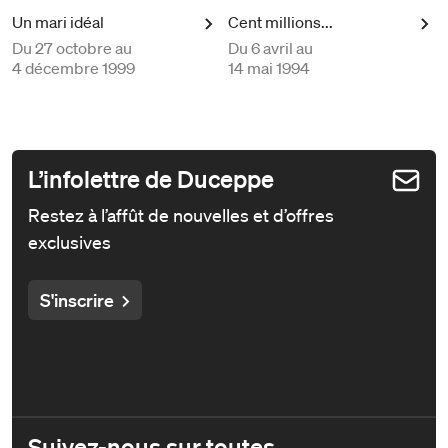
Un mari idéal
Cent millions...
Du
27 octobre au
Du
6 avril au
4 décembre 1999
14 mai 1994
L’infolettre de Duceppe
Restez à l’affût de nouvelles et d’offres
exclusives
S'inscrire
Suivez-nous sur toutes