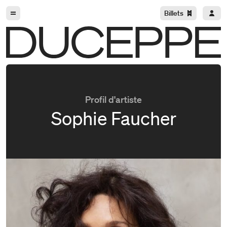
Aller à la navigation
Aller au contenu
Billets
Duceppe
Profil d'artiste
Sophie Faucher