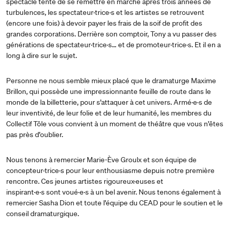
spectacle tente de se remettre en marche après trois années de
turbulences, les spectateur·trice·s et les artistes se retrouvent
(encore une fois) à devoir payer les frais de la soif de profit des
grandes corporations. Derrière son comptoir, Tony a vu passer des
générations de spectateur·trice·s… et de promoteur·trice·s. Et il en a
long à dire sur le sujet.
Personne ne nous semble mieux placé que le dramaturge Maxime
Brillon, qui possède une impressionnante feuille de route dans le
monde de la billetterie, pour s’attaquer à cet univers. Armé·e·s de
leur inventivité, de leur folie et de leur humanité, les membres du
Collectif Tôle vous convient à un moment de théâtre que vous n’êtes
pas près d’oublier.
Nous tenons à remercier Marie-Ève Groulx et son équipe de
concepteur·trice·s pour leur enthousiasme depuis notre première
rencontre. Ces jeunes artistes rigoureux·euses et
inspirant·e·s sont voué·e·s à un bel avenir. Nous tenons également à
remercier Sasha Dion et toute l’équipe du CEAD pour le soutien et le
conseil dramaturgique.