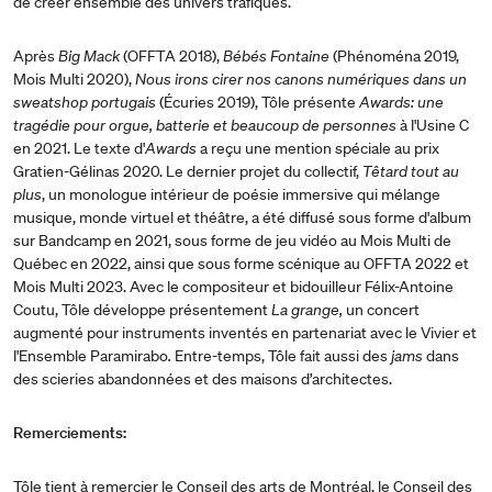
de créer ensemble des univers trafiqués.
Après
Big Mack
(OFFTA 2018),
Bébés Fontaine
(Phénoména 2019,
Mois Multi 2020),
Nous irons cirer nos canons numériques dans un
sweatshop portugais
(Écuries 2019), Tôle présente
Awards: une
tragédie pour orgue, batterie et beaucoup de personnes
à l'Usine C
en 2021. Le texte d'
Awards
a reçu une mention spéciale au prix
Gratien-Gélinas 2020. Le dernier projet du collectif,
Têtard tout au
plus
, un monologue intérieur de poésie immersive qui mélange
musique, monde virtuel et théâtre, a été diffusé sous forme d'album
sur Bandcamp en 2021, sous forme de jeu vidéo au Mois Multi de
Québec en 2022, ainsi que sous forme scénique au OFFTA 2022 et
Mois Multi 2023. Avec le compositeur et bidouilleur Félix-Antoine
Coutu, Tôle développe présentement
La grange,
un concert
augmenté pour instruments inventés en partenariat avec le Vivier et
l'Ensemble Paramirabo
.
Entre-temps, Tôle fait aussi des
jams
dans
des scieries abandonnées et des maisons d’architectes.
Remerciements:
Tôle tient à remercier le Conseil des arts de Montréal, le Conseil des