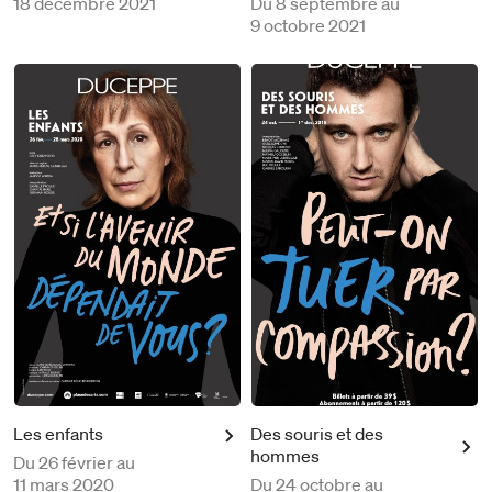
18 décembre 2021
Du
8 septembre au
9 octobre 2021
Les enfants
Des souris et des
hommes
Du
26 février au
11 mars 2020
Du
24 octobre au