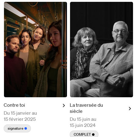
Contre toi
La traversée du
siècle
Du
15 janvier au
15 février 2025
Du
15 juin au
15 juin 2024
signature
COMPLET