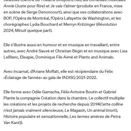
Annie
(Juste pour Rire) et
Je vais t’aimer
(produite en France, mise
en scène de Serge Denoncourt), ainsi que ses collaborations avec
BOP, l’Opéra de Montréal, l'Opéra Lafayette de Washington, et les
chorégraphes Lydia Bouchard et Merryn Kritzinger (
Révolution
2024, Minuit quelque part
).
Elle s’illustre aussi en humour et en musique en travaillant, entre
autres, avec André Sauvé et Christian Bégin et en musique avec Lisa
LeBlanc, Elisapie, Dominique Fils-Aimé et Plants and Animals.
Avec
Incarnat
, d’Ariane Moffatt, elle est récipiendaire du Félix
«Éclairage de l’année» au gala de l’ADISQ 2021-2022.
Elle forme avec Odile Gamache, Félix-Antoine Boutin et Gabriel
Plante la compagnie Création dans la chambre. Le collectif multiplie
les créations et les projets de recherche depuis 2014(
Cette colline
n'est jamais vraiment silencieuse, Le Magasin, Un animal (mort),
Histoire populaire et sensationnelle, Les larmes amères de Petra
Van Kant
)).