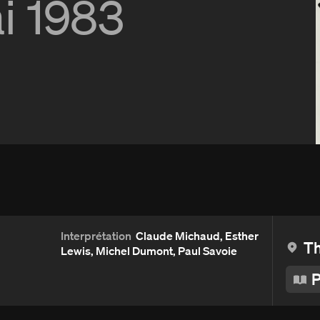
i 1983
Détails
Aperçu et critiques
Distribution et crédits
Interprétation
Claude Michaud, Esther
Th
Lewis, Michel Dumont, Paul Savoie
P