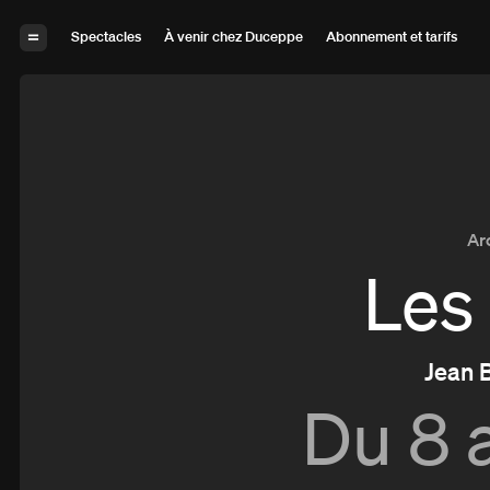
Aller à la navigation
Aller au contenu
Spectacles
À venir chez Duceppe
Abonnement et tarifs
Ar
Les
Jean 
Du
8 