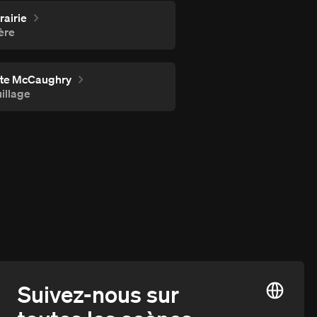
rairie
ère
tte McCaughry
illage
Suivez-nous sur