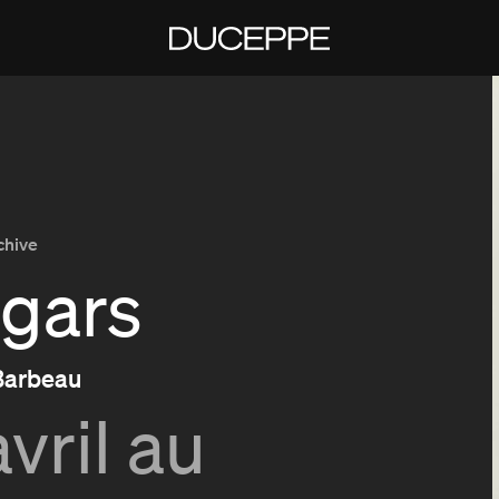
Duceppe
chive
 gars
Barbeau
avril au