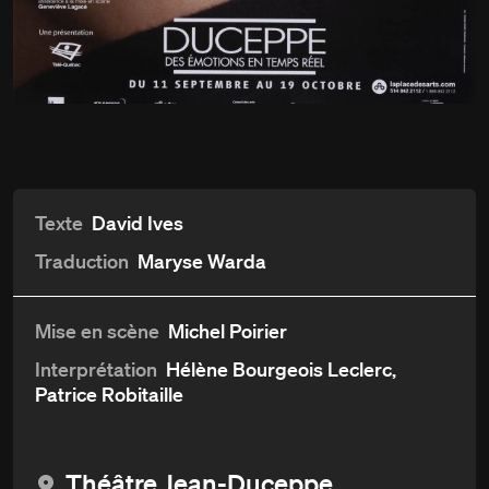
Du
11 septembre
La Vénus au vison
au 19 octobre 2013
Détails
Aperçu et critiques
Distribution et crédits
Texte
David Ives
Traduction
Maryse Warda
Mise en scène
Michel Poirier
Interprétation
Hélène Bourgeois Leclerc,
Patrice Robitaille
Théâtre Jean-Duceppe