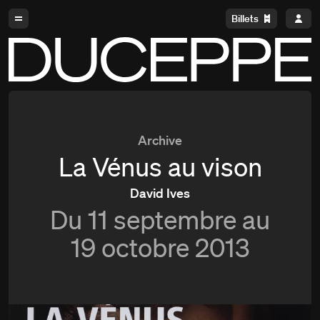
Aller à la navigation
Aller au contenu
Billets
Duceppe
Archive
La Vénus au vison
David Ives
Du
11 septembre au
19 octobre 2013