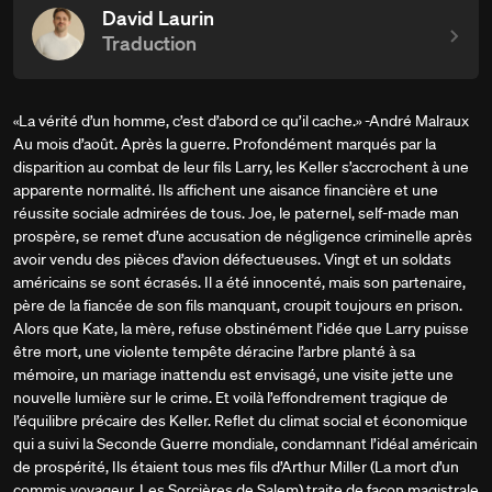
David Laurin
Traduction
«La vérité d’un homme, c’est d’abord ce qu’il cache.» -André Malraux
Au mois d’août. Après la guerre. Profondément marqués par la
disparition au combat de leur fils Larry, les Keller s’accrochent à une
apparente normalité. Ils affichent une aisance financière et une
réussite sociale admirées de tous. Joe, le paternel, self-made man
prospère, se remet d’une accusation de négligence criminelle après
avoir vendu des pièces d’avion défectueuses. Vingt et un soldats
américains se sont écrasés. Il a été innocenté, mais son partenaire,
père de la fiancée de son fils manquant, croupit toujours en prison.
Alors que Kate, la mère, refuse obstinément l’idée que Larry puisse
être mort, une violente tempête déracine l’arbre planté à sa
mémoire, un mariage inattendu est envisagé, une visite jette une
nouvelle lumière sur le crime. Et voilà l’effondrement tragique de
l’équilibre précaire des Keller. Reflet du climat social et économique
qui a suivi la Seconde Guerre mondiale, condamnant l’idéal américain
de prospérité, Ils étaient tous mes fils d’Arthur Miller (La mort d’un
commis voyageur, Les Sorcières de Salem) traite de façon magistrale