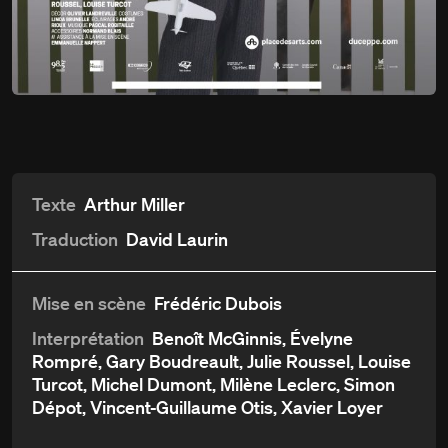
Du
28 octobre
Ils étaient tous mes fils
au 5 décembre 2015
Détails
Aperçu et critiques
Distribution et crédits
Texte
Arthur Miller
Traduction
David Laurin
Mise en scène
Frédéric Dubois
Interprétation
Benoît McGinnis, Évelyne
Rompré, Gary Boudreault, Julie Roussel, Louise
Turcot, Michel Dumont, Milène Leclerc, Simon
Dépot, Vincent-Guillaume Otis, Xavier Loyer