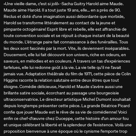
«Une vieille dame, c’est si joli!» -Sacha Guitry Harold aime Maude.
Maude aime Harold. Il a tout juste 19 ans, elle... en a près de 90.
Reclus et doté d’une imagination aussi débordante que morbide,
Harold se transforme littéralement au contact de la jeune et
pimpante octogénaire! Esprit libre et rebelle, elle est affranchie de
toute convention sociale et se réjouit à chaque instant de la beauté
du monde. L’étrange paire fait connaissance à des funérailles. Tous
les deux sont fascinés par la mort. Vite, ils deviennent inséparables.
Doucement, elle lui fait découvrir son univers, riche en odeurs, en
saveurs, en mélodies et en couleurs. À travers un tas d’expériences
farfelues, elle lui redonne goût à la vie. La vie telle qu’il ne l’avait
jamais vue. Adaptation théâtrale du film de 1971, cette pièce de Colin
Higgins raconte la relation salutaire entre deux êtres que tout
éloigne. Comédie délicieuse, Harold et Maude s’avère aussi une
brillante satire sociale, écorchant au passage une bourgeoisie
ultraconservatrice. Le directeur artistique Michel Dumont souhaitait
depuis longtemps présenter cette pièce. La grande Béatrice Picard
confie que jouer Maude est le rêve de sa vie de comédienne! Voici
enfin ce chef-d’œuvre chez Duceppe, cette histoire d’un amour fou
et unique célébrant la liberté et la splendeur de l’existence. Voilà une
proposition bienvenue à une époque où le cynisme l’emporte trop