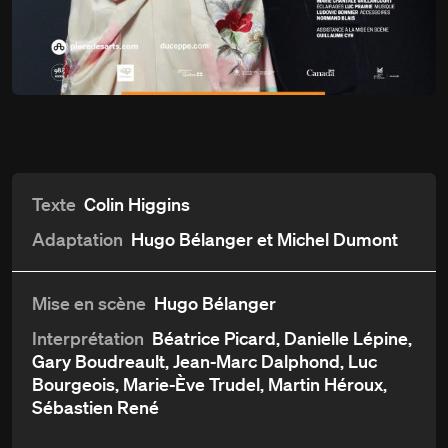
Du
5 avril
Harold et Maude
au 13 mai 2017
Détails
Aperçu et critiques
Distribution et crédits
Texte
Colin Higgins
Adaptation
Hugo Bélanger et Michel Dumont
Mise en scène
Hugo Bélanger
Interprétation
Béatrice Picard, Danielle Lépine,
Gary Boudreault, Jean-Marc Dalphond, Luc
Bourgeois, Marie-Ève Trudel, Martin Héroux,
Sébastien René