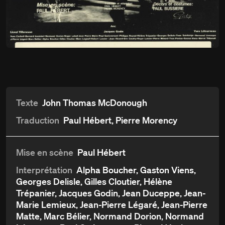
Du
16 novembre
Charbonneau et le Chef
au 16 décembre 1973
Détails
Aperçu et critiques
Distribution et crédits
Texte
John Thomas McDonough
Traduction
Paul Hébert, Pierre Morency
Mise en scène
Paul Hébert
Interprétation
Alpha Boucher, Gaston Viens,
Georges Delisle, Gilles Cloutier, Hélène
Trépanier, Jacques Godin, Jean Duceppe, Jean-
Marie Lemieux, Jean-Pierre Légaré, Jean-Pierre
Matte, Marc Bélier, Normand Dorion, Normand