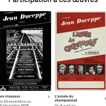
es crasseux
L'année du
championnat
Du
23 novembre au
5 décembre 1974
Du
9 avril au