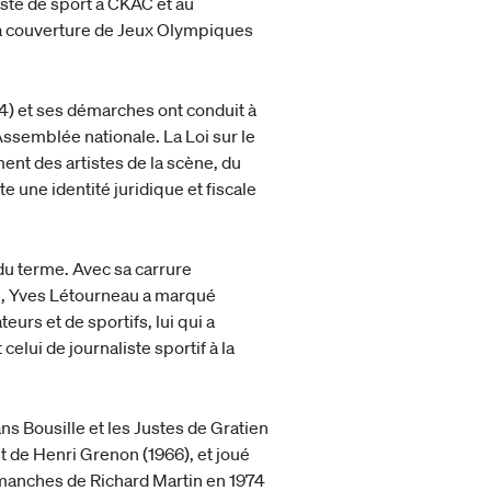
liste de sport à CKAC et au
 la couverture de Jeux Olympiques
984) et ses démarches ont conduit à
 l'Assemblée nationale. La Loi sur le
ent des artistes de la scène, du
e une identité juridique et fiscale
du terme. Avec sa carrure
e, Yves Létourneau a marqué
eurs et de sportifs, lui qui a
lui de journaliste sportif à la
ans Bousille et les Justes de Gratien
nt de Henri Grenon (1966), et joué
imanches de Richard Martin en 1974