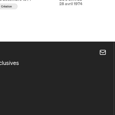
28 avril 1974
Création
xclusives