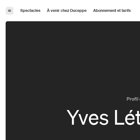
Aller à la navigation
Aller au contenu
Spectacles
À venir chez Duceppe
Abonnement et tarifs
Profil 
Yves Lé