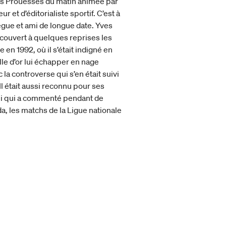
es Prouesses du matin animée par
ur et d’éditorialiste sportif. C’est à
ègue et ami de longue date. Yves
 a couvert à quelques reprises les
n 1992, où il s’était indigné en
lle d’or lui échapper en nage
la controverse qui s’en était suivi
Il était aussi reconnu pour ses
 lui qui a commenté pendant de
 les matchs de la Ligue nationale