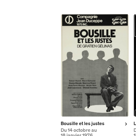
Mardi je donne
Formule 5 à 7
Bénévolat
Productions en tournée
Fondation Duceppe
Les prix Duceppe
Nos actions
Duceppe en 50 saisons
Équipe et C.A.
Reconnaissance territoriale
Bousille et les justes
L
Du
14 octobre au
18 janvier 1976
1