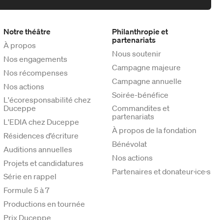
Notre théâtre
Philanthropie et
partenariats
À propos
Nous soutenir
Nos engagements
Campagne majeure
Nos récompenses
Campagne annuelle
Nos actions
Soirée-bénéfice
L'écoresponsabilité chez
Duceppe
Commandites et
partenariats
L'EDIA chez Duceppe
À propos de la fondation
Résidences d’écriture
Bénévolat
Auditions annuelles
Nos actions
Projets et candidatures
Partenaires et donateur·ice·s
Série en rappel
Formule 5 à 7
Productions en tournée
Prix Duceppe