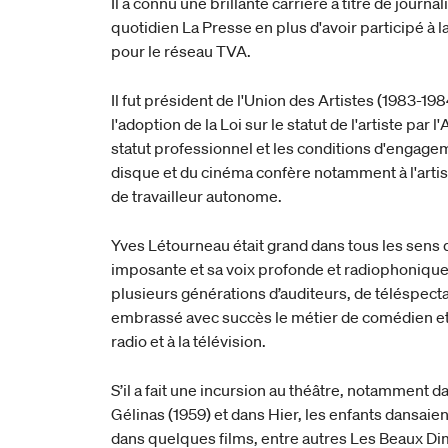
Il a connu une brillante carrière à titre de journa
quotidien La Presse en plus d'avoir participé à
pour le réseau TVA.
Il fut président de l'Union des Artistes (1983-1
l'adoption de la Loi sur le statut de l'artiste par
statut professionnel et les conditions d'engagem
disque et du cinéma confère notamment à l'artist
de travailleur autonome.
Yves Létourneau était grand dans tous les sens 
imposante et sa voix profonde et radiophoniqu
plusieurs générations d’auditeurs, de téléspectat
embrassé avec succès le métier de comédien et ce
radio et à la télévision.
S’il a fait une incursion au théâtre, notamment d
Gélinas (1959) et dans Hier, les enfants dansaie
dans quelques films, entre autres Les Beaux D