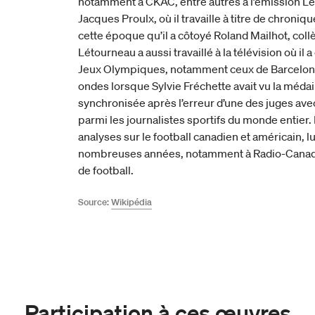
notamment à CKAC, entre autres à l’émission L
Jacques Proulx, où il travaille à titre de chronique
cette époque qu’il a côtoyé Roland Mailhot, coll
Létourneau a aussi travaillé à la télévision où il
Jeux Olympiques, notamment ceux de Barcelone e
ondes lorsque Sylvie Fréchette avait vu la médai
synchronisée après l’erreur d’une des juges avec 
parmi les journalistes sportifs du monde entier. 
analyses sur le football canadien et américain,
nombreuses années, notamment à Radio-Canada,
de football.
Source:
Wikipédia
Participation à ces œuvres