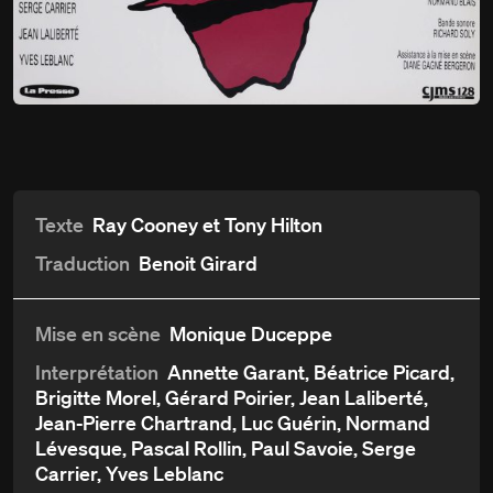
Du
19 décembre
Chacun son tour
au 9 février 1991
Détails
Aperçu et critiques
Distribution et crédits
Texte
Ray Cooney et Tony Hilton
Traduction
Benoit Girard
Mise en scène
Monique Duceppe
Interprétation
Annette Garant, Béatrice Picard,
Brigitte Morel, Gérard Poirier, Jean Laliberté,
Jean-Pierre Chartrand, Luc Guérin, Normand
Lévesque, Pascal Rollin, Paul Savoie, Serge
Carrier, Yves Leblanc