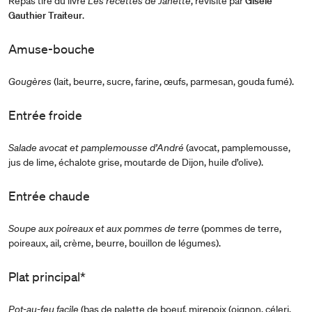
Repas tiré du livre
Les recettes de Janette
, revisité par
Gisèle
Gauthier Traiteur
.
Amuse-bouche
Gougères
(lait, beurre, sucre, farine, œufs, parmesan, gouda fumé).
Entrée froide
Salade avocat et pamplemousse d’André
(avocat, pamplemousse,
jus de lime, échalote grise, moutarde de Dijon, huile d’olive).
Entrée chaude
Soupe aux poireaux et aux pommes de terre
(pommes de terre,
poireaux, ail, crème, beurre, bouillon de légumes).
Plat principal*
Pot-au-feu facile
(bas de palette de boeuf, mirepoix (oignon, céleri,