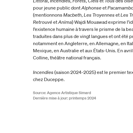
Littoral
,
Incendies
,
Forêts
,
Ciels
et
Tous des ois
pour jeune public dont
Alphonse
et
Pacamamb
(mentionnons
Macbeth
,
Les Troyennes
et
Les T
Retrouvé
et
Anima
) Wajdi Mouawad exprime l’id
l’existence humaine à travers le prisme de la b
traduites dans plus de vingt langues et ont été 
notamment en Angleterre, en Allemagne, en Ital
Mexique, en Australie et aux États-Unis. En avri
Colline, théâtre national français.
Incendies
(saison 2024-2025) est le premier t
chez Duceppe.
Source: Agence Artistique Simard
Dernière mise à jour: printemps 2024