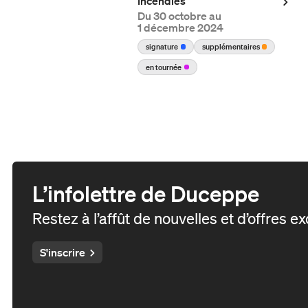
Incendies
Série en rappel
Du
30 octobre au
Mardi je donne
1 décembre 2024
Formule 5 à 7
signature
supplémentaires
Bénévolat
Productions en tournée
en tournée
Fondation Duceppe
Les prix Duceppe
Nos actions
Duceppe en 50 saisons
Équipe et C.A.
Reconnaissance territoriale
L’infolettre de Duceppe
Restez à l’affût de nouvelles et d’offres e
S'inscrire