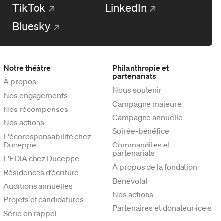
TikTok
LinkedIn
Bluesky
Notre théâtre
Philanthropie et
partenariats
À propos
Nous soutenir
Nos engagements
Campagne majeure
Nos récompenses
Campagne annuelle
Nos actions
Soirée-bénéfice
L'écoresponsabilité chez
Duceppe
Commandites et
partenariats
L'EDIA chez Duceppe
À propos de la fondation
Résidences d’écriture
Bénévolat
Auditions annuelles
Nos actions
Projets et candidatures
Partenaires et donateur·ice·s
Série en rappel