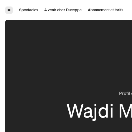
Aller à la navigation
Aller au contenu
Spectacles
À venir chez Duceppe
Abonnement et tarifs
Profil 
Wajdi 