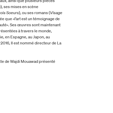
eaux
, ainsi que plusieurs pièces
o
), ses mises en scène
rois Soeurs
), ou ses romans (
Visage
ée que «l’art est un témoignage de
eauté». Ses œuvres sont maintenant
présentées à travers le monde,
ie, en Espagne, au Japon, au
l 2016, Il est nommé directeur de La
exte de Wajdi Mouawad présenté