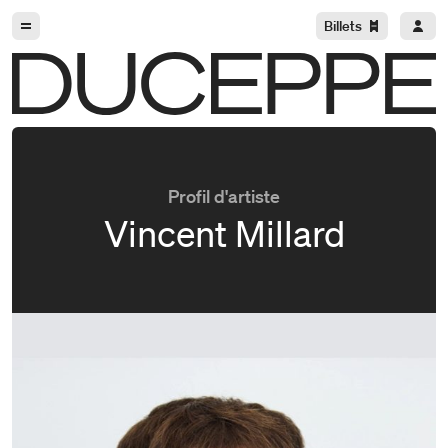
Aller à la navigation
Aller au contenu
Billets
Duceppe
Profil d'artiste
Vincent Millard