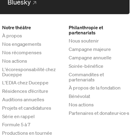
Bluesky
Notre théâtre
Philanthropie et
partenariats
À propos
Nous soutenir
Nos engagements
Campagne majeure
Nos récompenses
Campagne annuelle
Nos actions
Soirée-bénéfice
L'écoresponsabilité chez
Duceppe
Commandites et
partenariats
L'EDIA chez Duceppe
À propos de la fondation
Résidences d’écriture
Bénévolat
Auditions annuelles
Nos actions
Projets et candidatures
Partenaires et donateur·ice·s
Série en rappel
Formule 5 à 7
Productions en tournée