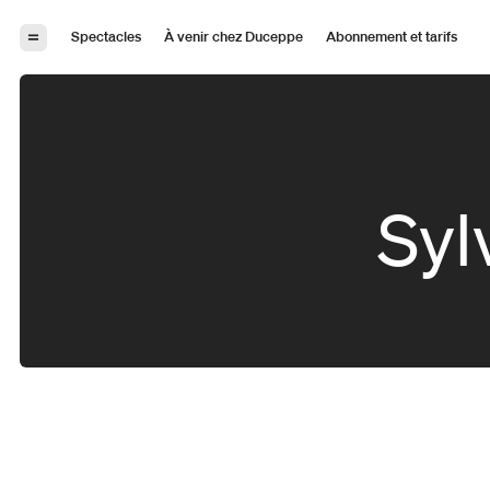
Aller à la navigation
Aller au contenu
Spectacles
À venir chez Duceppe
Abonnement et tarifs
Syl