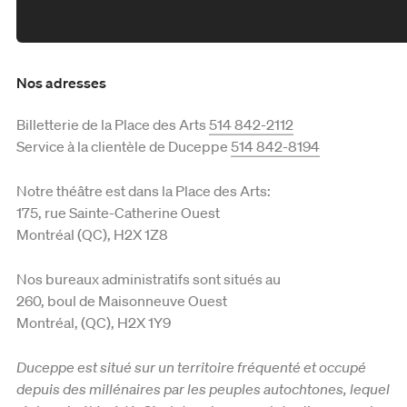
Mardi je donne
Formule 5 à 7
Bénévolat
Productions en tournée
Nos adresses
Fondation Duceppe
Les prix Duceppe
Billetterie de la Place des Arts
514 842-2112
Nos actions
Duceppe en 50 saisons
Service à la clientèle de Duceppe
514 842-8194
Équipe et C.A.
Notre théâtre est dans la Place des Arts:
175, rue Sainte-Catherine Ouest
Reconnaissance territoriale
Montréal (QC), H2X 1Z8
Nos bureaux administratifs sont situés au
260, boul de Maisonneuve Ouest
Montréal, (QC), H2X 1Y9
Duceppe est situé sur un territoire fréquenté et occupé
depuis des millénaires par les peuples autochtones, lequel