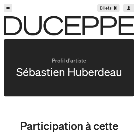
Aller à la navigation
Aller au contenu
Billets
Duceppe
Profil d'artiste
Sébastien Huberdeau
Participation à cette