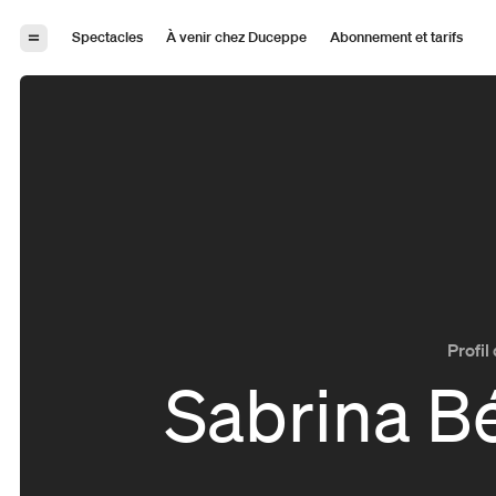
Aller à la navigation
Aller au contenu
Spectacles
À venir chez Duceppe
Abonnement et tarifs
Profil 
Sabrina B