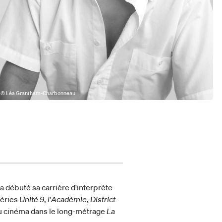
© Léa Grantham-Charbonneau
 a débuté sa carrière d'interprète
séries
Unité 9
,
l'Académie
,
District
u cinéma dans le long-métrage
La