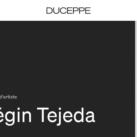
Duceppe
d'artiste
égin Tejeda