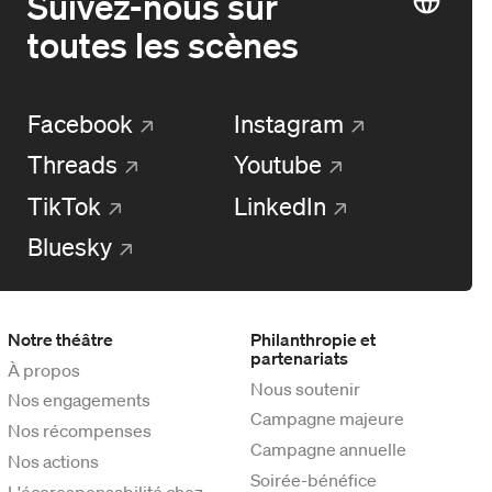
Suivez-nous sur
toutes les scènes
Facebook
Instagram
Threads
Youtube
TikTok
LinkedIn
Bluesky
Notre théâtre
Philanthropie et
partenariats
À propos
Nous soutenir
Nos engagements
Campagne majeure
Nos récompenses
Campagne annuelle
Nos actions
Soirée-bénéfice
L'écoresponsabilité chez