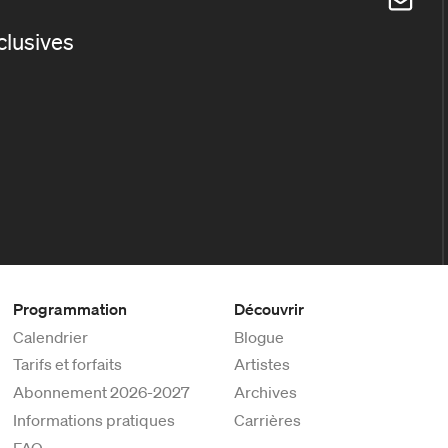
xclusives
Programmation
Découvrir
Calendrier
Blogue
Tarifs et forfaits
Artistes
Abonnement 2026-2027
Archives
Informations pratiques
Carrières
FAQ