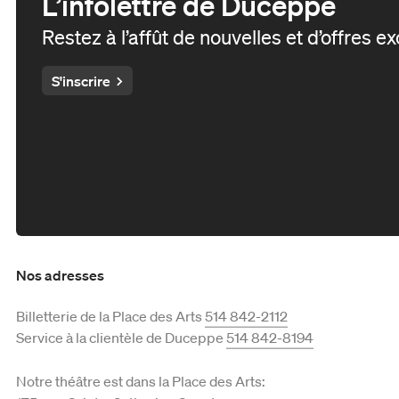
L’infolettre de Duceppe
Restez à l’affût de nouvelles et d’offres e
S'inscrire
Nos adresses
Billetterie de la Place des Arts
514 842-2112
Service à la clientèle de Duceppe
514 842-8194
Notre théâtre est dans la Place des Arts: