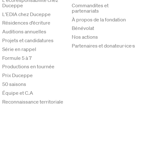
Duceppe
Commandites et
partenariats
L'EDIA chez Duceppe
À propos de la fondation
Résidences d’écriture
Bénévolat
Auditions annuelles
Nos actions
Projets et candidatures
Partenaires et donateur·ice·s
Série en rappel
Formule 5 à 7
Productions en tournée
Prix Duceppe
50 saisons
Équipe et C.A
Reconnaissance territoriale