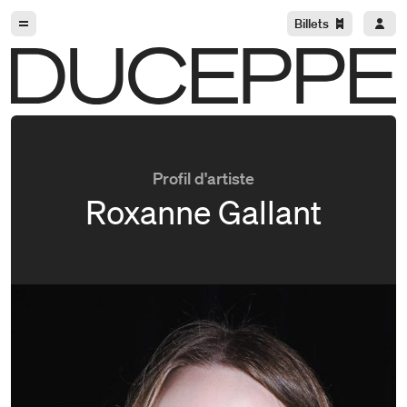
Aller à la navigation
Aller au contenu
Billets
Duceppe
Profil d'artiste
Roxanne Gallant