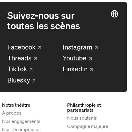
Suivez-nous sur
toutes les scènes
Facebook
Instagram
Threads
Youtube
TikTok
LinkedIn
Bluesky
Notre théâtre
Philanthropie et
partenariats
À propos
Nous soutenir
Nos engagements
Campagne majeure
Nos récompenses