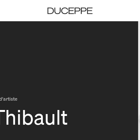
Duceppe
d'artiste
Thibault