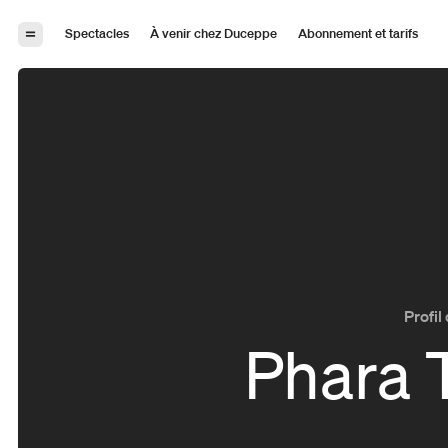
Aller à la navigation
Aller au contenu
Spectacles
À venir chez Duceppe
Abonnement et tarifs
Profil 
Phara 