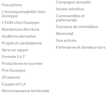
Campagne annuelle
Nos actions
Soirée-bénéfice
L'écoresponsabilité chez
Duceppe
Commandites et
partenariats
L'EDIA chez Duceppe
À propos de la fondation
Résidences d’écriture
Bénévolat
Auditions annuelles
Nos actions
Projets et candidatures
Partenaires et donateur·ice·s
Série en rappel
Formule 5 à 7
Productions en tournée
Prix Duceppe
50 saisons
Équipe et C.A
Reconnaissance territoriale