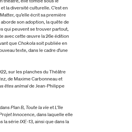
n théâtre, elle tombe sous le
 la diversité culturelle. C’est en
atter, qu’elle écrit sa première
 y aborde son adoption, la quête de
es qui peuvent se trouver partout,
e avec cette œuvre la 26e édition
avant que
Chokola
soit publiée en
nouveau texte, dans le cadre d’une
022, sur les planches du Théâtre
tez
, de Maxime Carbonneau et
s êtes animal
de Jean-Philippe
e dans
Plan B
,
Toute la vie
et
L’île
Projet Innocence
, dans laquelle elle
s la série
IXE-13
, ainsi que dans la