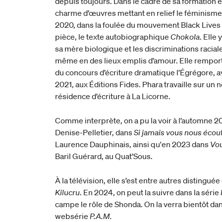
depuis toujours. Dans le cadre de sa formation e
charme d’œuvres mettant en relief le féminisme et
2020, dans la foulée du mouvement Black Lives M
pièce, le texte autobiographique
Chokola
. Elle
sa mère biologique et les discriminations racial
même en des lieux emplis d’amour. Elle remport
du concours d’écriture dramatique l’Égrégore, 
2021, aux Éditions Fides. Phara travaille sur un 
résidence d’écriture à La Licorne.
Comme interprète, on a pu la voir à l’automne 2
Denise-Pelletier, dans
Si jamais vous nous écou
Laurence Dauphinais, ainsi qu'en 2023 dans
Vou
Baril Guérard, au Quat’Sous.
À la télévision, elle s’est entre autres distingué
Kilucru
. En 2024, on peut la suivre dans la série
campe le rôle de Shonda. On la verra bientôt dan
websérie
P.A.M.