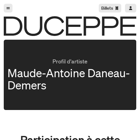
Aller à la navigation
Aller au contenu
Billets
Duceppe
Profil d'artiste
Maude-Antoine Daneau-
Demers
Participation à cette