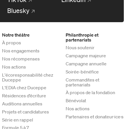
Bluesky
Notre théâtre
Philanthropie et
partenariats
À propos
Nous soutenir
Nos engagements
Campagne majeure
Nos récompenses
Campagne annuelle
Nos actions
Soirée-bénéfice
L'écoresponsabilité chez
Duceppe
Commandites et
partenariats
L'EDIA chez Duceppe
À propos de la fondation
Résidences d’écriture
Bénévolat
Auditions annuelles
Nos actions
Projets et candidatures
Partenaires et donateur·ice·s
Série en rappel
Formule 5 à 7