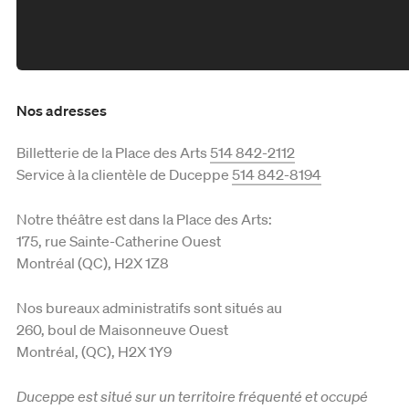
Série en rappel
Mardi je donne
Formule 5 à 7
Bénévolat
Productions en tournée
Fondation Duceppe
Nos adresses
Les prix Duceppe
Nos actions
Billetterie de la Place des Arts
514 842-2112
Duceppe en 50 saisons
Service à la clientèle de Duceppe
514 842-8194
Équipe et C.A.
Notre théâtre est dans la Place des Arts:
Reconnaissance territoriale
175, rue Sainte-Catherine Ouest
Montréal (QC), H2X 1Z8
Nos bureaux administratifs sont situés au
260, boul de Maisonneuve Ouest
Montréal, (QC), H2X 1Y9
Duceppe est situé sur un territoire fréquenté et occupé