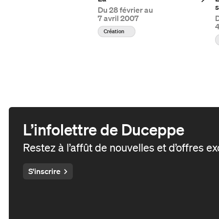
s
Du
28 février au
7 avril 2007
À propos de Duceppe
Création
Nos engagements
Nos récompenses
Carte Impact
Nos actions
Soirée-bénéfice annuelle
L'écoresponsabilité chez
Campagne annuelle
Duceppe
L’infolettre de Duceppe
Campagne majeure
L'EDIA chez Duceppe
Restez à l’affût de nouvelles et d’offres e
Demande de billets
Résidences d’écriture
S'inscrire
Devenir partenaire
Auditions annuelles
Partenaires et
Projets et candidatures
donateur·ice·s