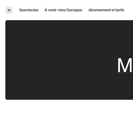
Aller à la navigation
Aller au contenu
Spectacles
À venir chez Duceppe
Abonnement et tarifs
M