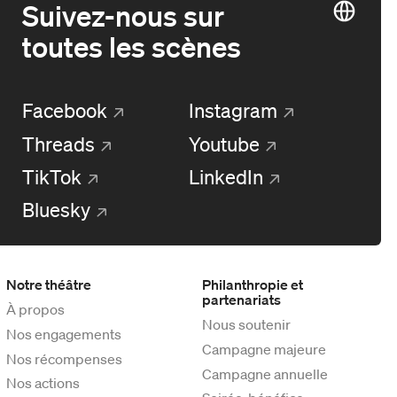
Suivez-nous sur
toutes les scènes
Facebook
Instagram
Threads
Youtube
TikTok
LinkedIn
Bluesky
Notre théâtre
Philanthropie et
partenariats
À propos
Nous soutenir
Nos engagements
Campagne majeure
Nos récompenses
Campagne annuelle
Nos actions