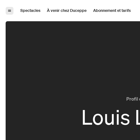
Aller à la navigation
Aller au contenu
Spectacles
À venir chez Duceppe
Abonnement et tarifs
Profil 
Louis