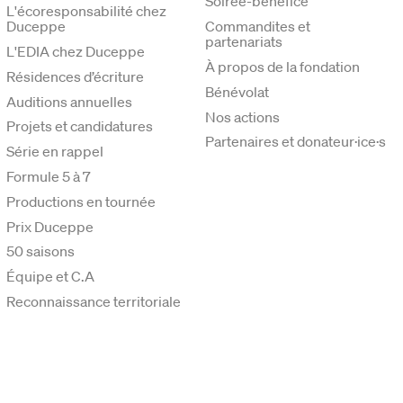
Soirée-bénéfice
L'écoresponsabilité chez
Duceppe
Commandites et
partenariats
L'EDIA chez Duceppe
À propos de la fondation
Résidences d’écriture
Bénévolat
Auditions annuelles
Nos actions
Projets et candidatures
Partenaires et donateur·ice·s
Série en rappel
Formule 5 à 7
Productions en tournée
Prix Duceppe
50 saisons
Équipe et C.A
Reconnaissance territoriale