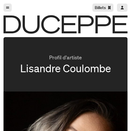
Aller à la navigation
Aller au contenu
Billets
Duceppe
Profil d'artiste
Lisandre Coulombe