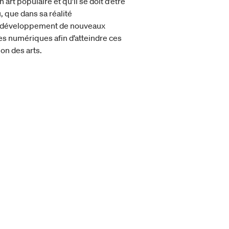
rt populaire et qu’il se doit d’être
, que dans sa réalité
u développement de nouveaux
ies numériques afin d’atteindre ces
ion des arts.