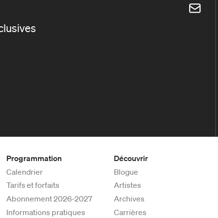
xclusives
Programmation
Découvrir
Calendrier
Blogue
Tarifs et forfaits
Artistes
Abonnement 2026-2027
Archives
Informations pratiques
Carrières