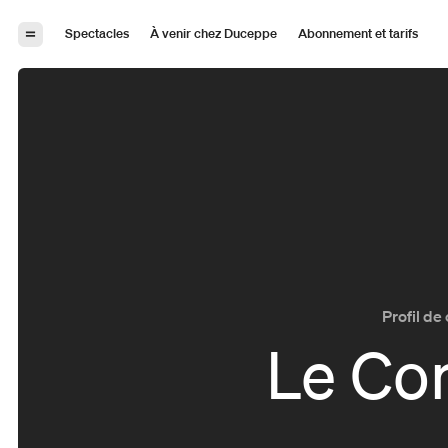
Aller à la navigation
Aller au contenu
Spectacles
À venir chez Duceppe
Abonnement et tarifs
Profil d
Le Co