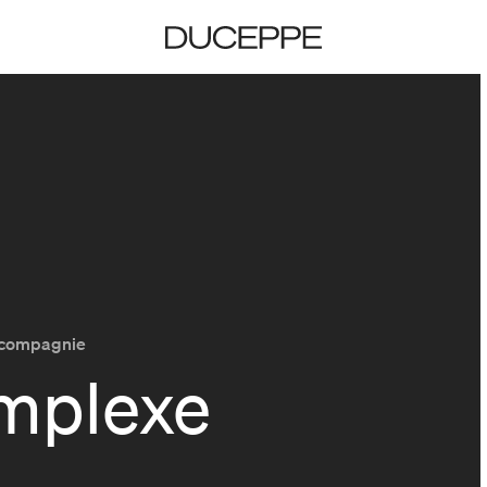
Duceppe
e compagnie
mplexe