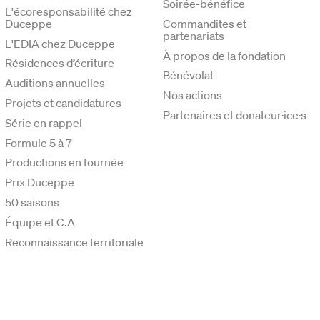
Soirée-bénéfice
L'écoresponsabilité chez
Duceppe
Commandites et
partenariats
L'EDIA chez Duceppe
À propos de la fondation
Résidences d’écriture
Bénévolat
Auditions annuelles
Nos actions
Projets et candidatures
Partenaires et donateur·ice·s
Série en rappel
Formule 5 à 7
Productions en tournée
Prix Duceppe
50 saisons
Équipe et C.A
Reconnaissance territoriale