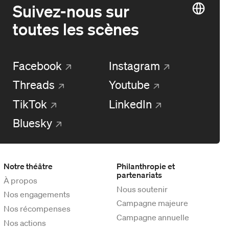
Suivez-nous sur
toutes les scènes
Facebook
Instagram
Threads
Youtube
TikTok
LinkedIn
Bluesky
Notre théâtre
Philanthropie et
partenariats
À propos
Nous soutenir
Nos engagements
Campagne majeure
Nos récompenses
Campagne annuelle
Nos actions