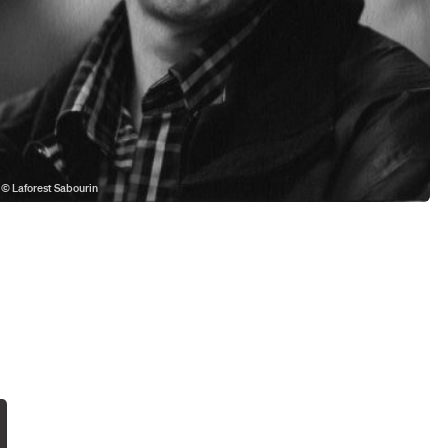
© Laforest Sabourin