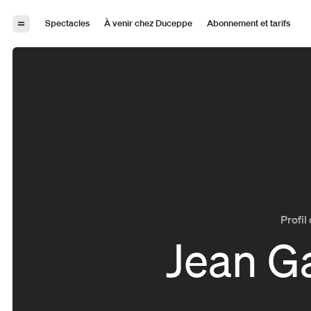
Aller à la navigation
Aller au contenu
Spectacles
À venir chez Duceppe
Abonnement et tarifs
Profil 
Jean G