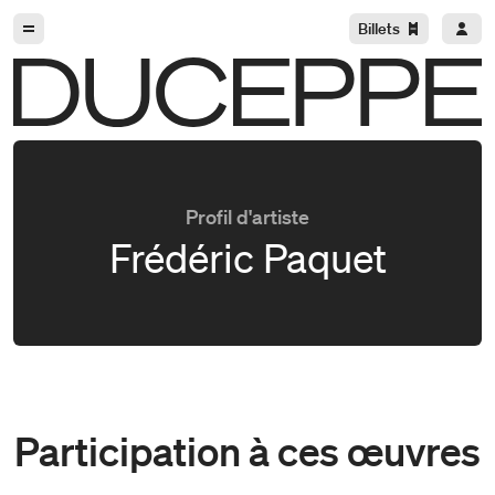
Aller à la navigation
Aller au contenu
Billets
Duceppe
Profil d'artiste
Frédéric Paquet
Participation à ces œuvres