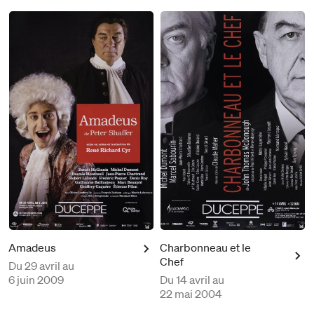
Amadeus
Charbonneau et le
Chef
Du
29 avril au
6 juin 2009
Du
14 avril au
22 mai 2004