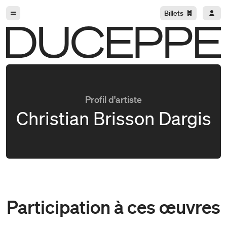
Aller à la navigation
Aller au contenu
Billets
Duceppe
Profil d'artiste
Christian Brisson Dargis
Participation à ces œuvres