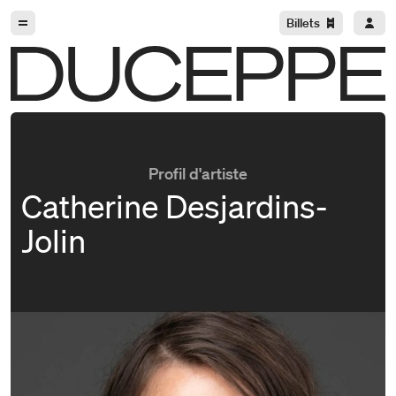
Aller à la navigation
Aller au contenu
Billets
Duceppe
Profil d'artiste
Catherine Desjardins-
Jolin