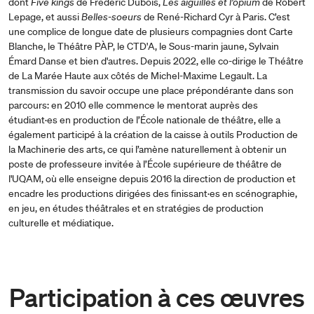
dont
Five kings
de Frédéric Dubois,
Les aiguilles et l’opium
de Robert
Lepage, et aussi
Belles-soeurs
de René-Richard Cyr à Paris. C’est
une complice de longue date de plusieurs compagnies dont Carte
Blanche, le Théâtre PÀP, le CTD'A, le Sous-marin jaune, Sylvain
Émard Danse et bien d'autres. Depuis 2022, elle co-dirige le Théâtre
de La Marée Haute aux côtés de Michel-Maxime Legault. La
transmission du savoir occupe une place prépondérante dans son
parcours: en 2010 elle commence le mentorat auprès des
étudiant·es en production de l’École nationale de théâtre, elle a
également participé à la création de la caisse à outils Production de
la Machinerie des arts, ce qui l’amène naturellement à obtenir un
poste de professeure invitée à l’École supérieure de théâtre de
l'UQAM, où elle enseigne depuis 2016 la direction de production et
encadre les productions dirigées des finissant·es en scénographie,
en jeu, en études théâtrales et en stratégies de production
culturelle et médiatique.
Participation à ces œuvres