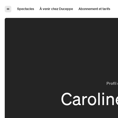
Aller à la navigation
Aller au contenu
Spectacles
À venir chez Duceppe
Abonnement et tarifs
Profil 
Carolin