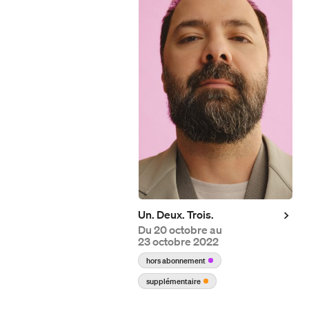
À propos de Duceppe
Nos engagements
Nos récompenses
Un. Deux. Trois.
Carte Impact
Du
20 octobre au
Nos actions
23 octobre 2022
Soirée-bénéfice annuelle
L'écoresponsabilité chez
hors abonnement
Campagne annuelle
Duceppe
supplémentaire
Campagne majeure
L'EDIA chez Duceppe