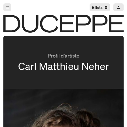
Aller à la navigation
Aller au contenu
Billets
Duceppe
Profil d'artiste
Carl Matthieu Neher