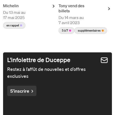
Michelin
Tony vend des
billets
Du
13 mai au
17 mai 2025
Du
14 mars au
7 avril 2023
en rappel
5 à 7
supplémentaires
L’infolettre de Duceppe
Restez à l’affût de nouvelles et d’offres
exclusives
S'inscrire