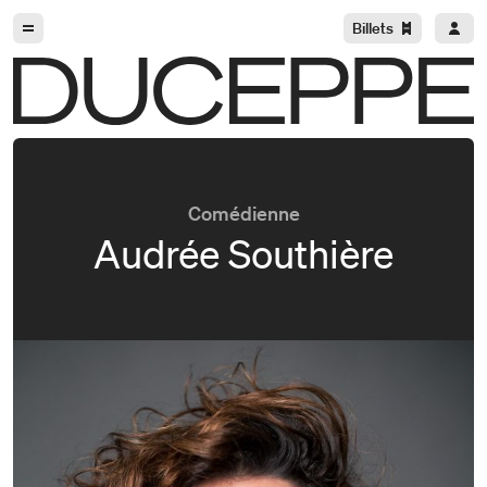
Aller à la navigation
Aller au contenu
Billets
Duceppe
Comédienne
Audrée Southière