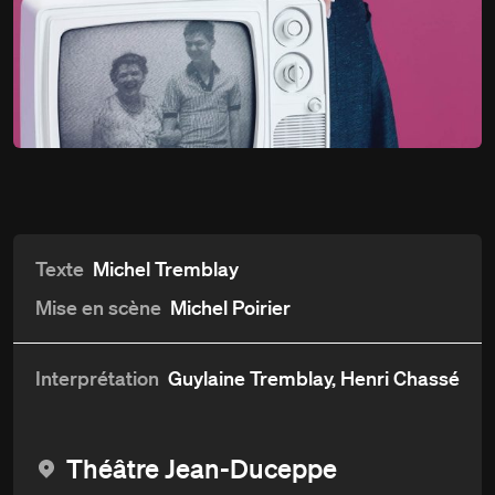
Encore une fois, si vous
Du
6 avril
permettez
au 14 mai 2016
Détails
Aperçu et critiques
Distribution et crédits
Texte
Michel Tremblay
Mise en scène
Michel Poirier
Interprétation
Guylaine Tremblay, Henri Chassé
Théâtre Jean-Duceppe